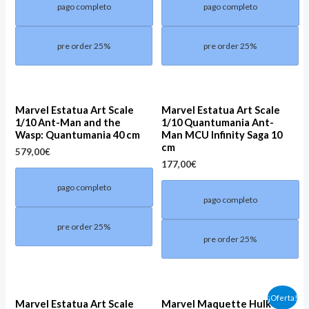
pago completo
pago completo
pre order 25%
pre order 25%
Marvel Estatua Art Scale
Marvel Estatua Art Scale
1/10 Ant-Man and the
1/10 Quantumania Ant-
Wasp: Quantumania 40 cm
Man MCU Infinity Saga 10
cm
579,00
€
177,00
€
pago completo
pago completo
pre order 25%
pre order 25%
Original
Current
¡Oferta!
Marvel Estatua Art Scale
Marvel Maquette Hulk vs
price
price