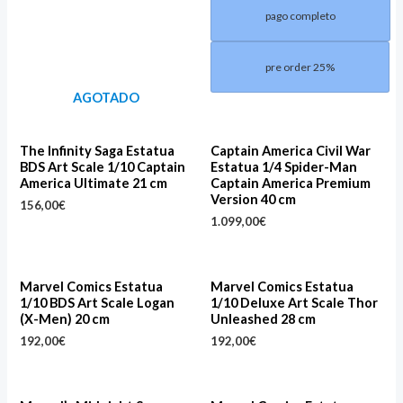
pago completo
pre order 25%
AGOTADO
The Infinity Saga Estatua
Captain America Civil War
BDS Art Scale 1/10 Captain
Estatua 1/4 Spider-Man
America Ultimate 21 cm
Captain America Premium
Version 40 cm
156,00
€
1.099,00
€
Marvel Comics Estatua
Marvel Comics Estatua
1/10 BDS Art Scale Logan
1/10 Deluxe Art Scale Thor
(X-Men) 20 cm
Unleashed 28 cm
192,00
€
192,00
€