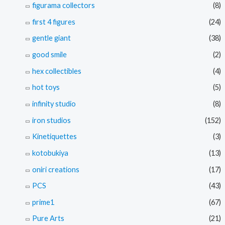
figurama collectors
(8)
first 4 figures
(24)
gentle giant
(38)
good smile
(2)
hex collectibles
(4)
hot toys
(5)
infinity studio
(8)
iron studios
(152)
Kinetiquettes
(3)
kotobukiya
(13)
oniri creations
(17)
PCS
(43)
prime1
(67)
Pure Arts
(21)