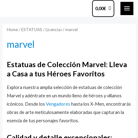
Ir
MAI
0,00
€
al
ME
contenido
Home
/
ESTATUAS
/
Licencias
/ marvel
marvel
Estatuas de Colección Marvel: Lleva
a Casa a tus Héroes Favoritos
Explora nuestra amplia selección de estatuas de colección
Marvel y adéntrate en un mundo lleno de héroes y villanos
icónicos. Desde los
Vengadores
hasta los X-Men, encontrarás
obras de arte meticulosamente elaboradas que capturan la
esencia de tus personajes favoritos.
Calidad y detalle excepcionales: