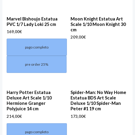
Marvel Bishoujo Estatua
Moon Knight Estatua Art
PVC 1/7 Lady Loki 25 cm
Scale 1/10 Moon Knight 30
cm
169,00
€
209,00
€
pago completo
pre order 25%
Harry Potter Estatua
Spider-Man: No Way Home
Deluxe Art Scale 1/10
Estatua BDS Art Scale
Hermione Granger
Deluxe 1/10 Spider-Man
Polyjuice 14 cm
Peter #1 19 cm
214,00
€
173,00
€
pago completo