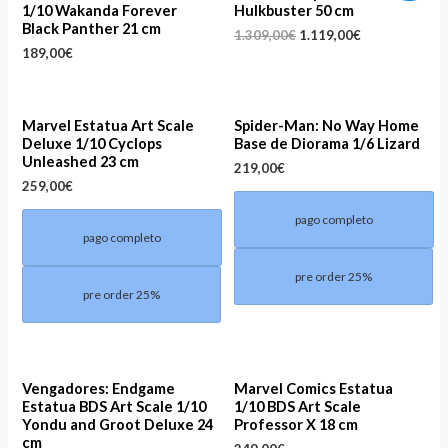
1/10 Wakanda Forever
Hulkbuster 50 cm
was:
is:
Black Panther 21 cm
1.309,00€.
1.119,00€.
1.309,00
€
1.119,00
€
189,00
€
Marvel Estatua Art Scale
Spider-Man: No Way Home
Deluxe 1/10 Cyclops
Base de Diorama 1/6 Lizard
Unleashed 23 cm
219,00
€
259,00
€
pago completo
pago completo
pre order 25%
pre order 25%
Vengadores: Endgame
Marvel Comics Estatua
Estatua BDS Art Scale 1/10
1/10 BDS Art Scale
Yondu and Groot Deluxe 24
Professor X 18 cm
cm