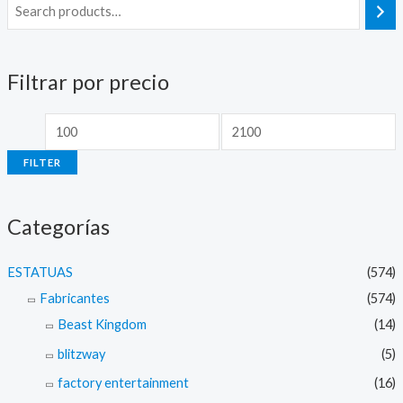
M
M
i
a
n
x
Filtrar por precio
p
p
r
r
i
i
FILTER
c
c
e
e
Categorías
ESTATUAS
(574)
Fabricantes
(574)
Beast Kingdom
(14)
blitzway
(5)
factory entertainment
(16)