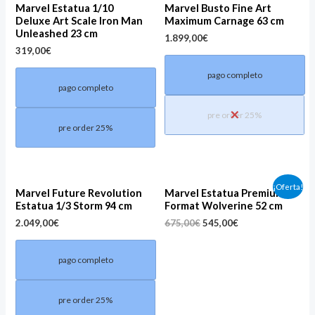
Marvel Estatua 1/10
Marvel Busto Fine Art
Deluxe Art Scale Iron Man
Maximum Carnage 63 cm
Unleashed 23 cm
1.899,00
€
319,00
€
pago completo
pago completo
pre order 25%
pre order 25%
Original
Current
¡Oferta!
Marvel Future Revolution
Marvel Estatua Premium
price
price
Estatua 1/3 Storm 94 cm
Format Wolverine 52 cm
was:
is:
675,00€.
545,00€.
2.049,00
€
675,00
€
545,00
€
pago completo
pre order 25%