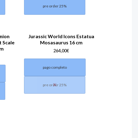
pre order 25%
nion
Jurassic World Icons Estatua
t Scale
Mosasaurus 16 cm
cm
264,00
€
pago completo
pre order 25%