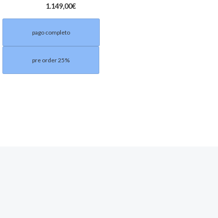
1.149,00
€
pago completo
pre order 25%