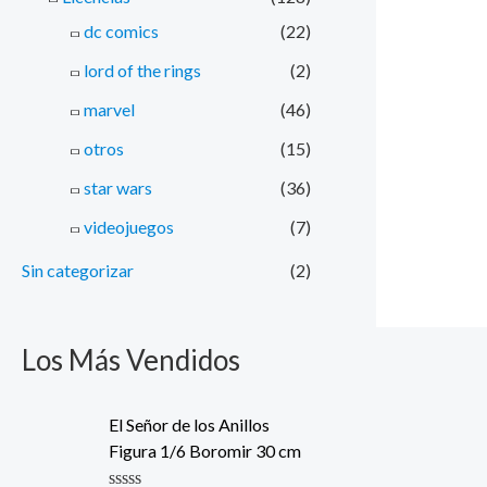
dc comics
(22)
lord of the rings
(2)
marvel
(46)
otros
(15)
star wars
(36)
videojuegos
(7)
Sin categorizar
(2)
Los Más Vendidos
El Señor de los Anillos
Figura 1/6 Boromir 30 cm