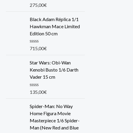
R
275,00
€
a
t
e
Black Adam Réplica 1/1
d
Hawkman Mace Limited
0
o
Edition 50 cm
u
t
o
R
715,00
€
f
a
5
t
e
Star Wars: Obi-Wan
d
Kenobi Busto 1/6 Darth
0
o
Vader 15 cm
u
t
o
R
135,00
€
f
a
5
t
e
Spider-Man: No Way
d
Home Figura Movie
0
o
Masterpiece 1/6 Spider-
u
Man (New Red and Blue
t