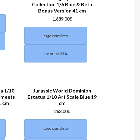
Collection 1/6 Blue & Beta
Bonus Version 41 cm
1.689,00
€
pago completo
pre order 25%
a 1/10
Jurassic World Dominion
y meets
Estatua 1/10 Art Scale Blue 19
1 cm
cm
263,00
€
pago completo