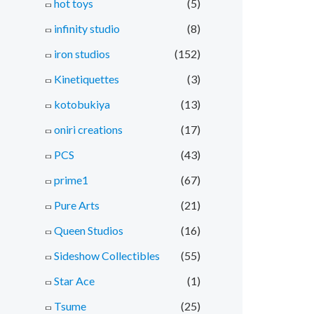
hot toys
(5)
infinity studio
(8)
iron studios
(152)
Kinetiquettes
(3)
kotobukiya
(13)
oniri creations
(17)
PCS
(43)
prime1
(67)
Pure Arts
(21)
Queen Studios
(16)
Sideshow Collectibles
(55)
Star Ace
(1)
Tsume
(25)