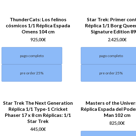
ThunderCats: Los felinos
Star Trek: Primer con
cósmicos 1/1 Réplica Espada
Réplica 1/1 Borg Queen
Omens 104 cm
Signature Edition 8
925,00
€
2.425,00
€
pago completo
pago completo
pre order 25%
pre order 25%
Star Trek The Next Generation
Masters of the Univer
Réplica 1/1 Type-1 Cricket
Réplica Espada del Pode
Phaser 17 x 8 cm Réplicas: 1/1
Man 102 cm
Star Trek
825,00
€
445,00
€