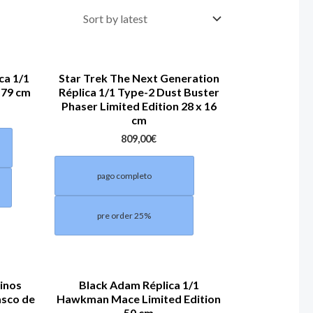
a 1/1
Star Trek The Next Generation
n 79 cm
Réplica 1/1 Type-2 Dust Buster
Phaser Limited Edition 28 x 16
cm
809,00
€
pago completo
pre order 25%
linos
Black Adam Réplica 1/1
asco de
Hawkman Mace Limited Edition
50 cm