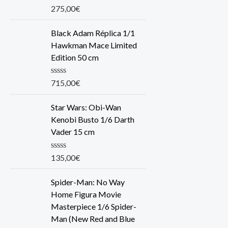
R
275,00
€
a
t
e
Black Adam Réplica 1/1
d
Hawkman Mace Limited
0
o
Edition 50 cm
u
t
o
R
715,00
€
f
a
5
t
e
Star Wars: Obi-Wan
d
Kenobi Busto 1/6 Darth
0
o
Vader 15 cm
u
t
o
R
135,00
€
f
a
5
t
e
Spider-Man: No Way
d
Home Figura Movie
0
o
Masterpiece 1/6 Spider-
u
Man (New Red and Blue
t