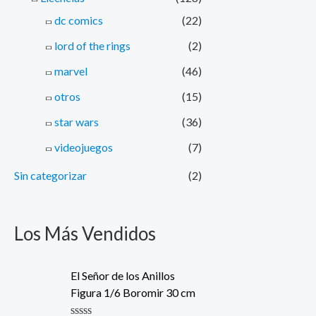
dc comics
(22)
lord of the rings
(2)
marvel
(46)
otros
(15)
star wars
(36)
videojuegos
(7)
Sin categorizar
(2)
Los Más Vendidos
El Señor de los Anillos
Figura 1/6 Boromir 30 cm