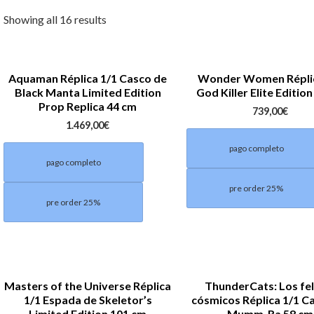
Showing all 16 results
Aquaman Réplica 1/1 Casco de
Wonder Women Réplic
Black Manta Limited Edition
God Killer Elite Editio
Prop Replica 44 cm
739,00
€
1.469,00
€
pago completo
pago completo
pre order 25%
pre order 25%
Masters of the Universe Réplica
ThunderCats: Los fe
1/1 Espada de Skeletor’s
cósmicos Réplica 1/1 C
Limited Edition 101 cm
Mumm-Ra 58 cm