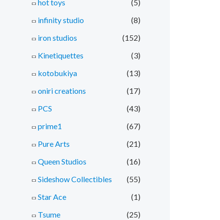
hot toys
(5)
infinity studio
(8)
iron studios
(152)
Kinetiquettes
(3)
kotobukiya
(13)
oniri creations
(17)
PCS
(43)
prime1
(67)
Pure Arts
(21)
Queen Studios
(16)
Sideshow Collectibles
(55)
Star Ace
(1)
Tsume
(25)