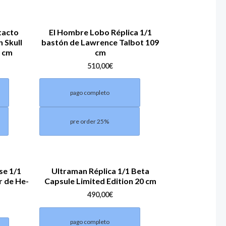
tacto
El Hombre Lobo Réplica 1/1
 Skull
bastón de Lawrence Talbot 109
9 cm
cm
510,00
€
pago completo
pre order 25%
se 1/1
Ultraman Réplica 1/1 Beta
r de He-
Capsule Limited Edition 20 cm
490,00
€
pago completo