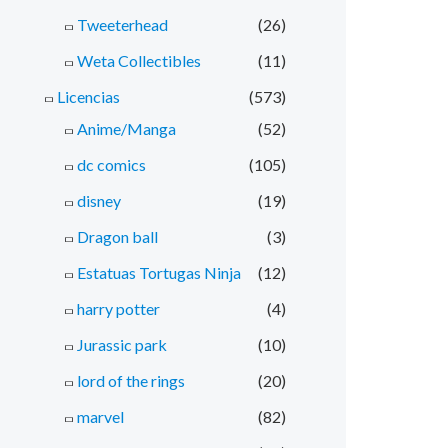
Tweeterhead
(26)
Weta Collectibles
(11)
Licencias
(573)
Anime/Manga
(52)
dc comics
(105)
disney
(19)
Dragon ball
(3)
Estatuas Tortugas Ninja
(12)
harry potter
(4)
Jurassic park
(10)
lord of the rings
(20)
marvel
(82)