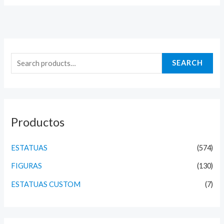
S
e
SEARCH
a
r
c
h
Productos
f
o
ESTATUAS
(574)
r
FIGURAS
(130)
:
ESTATUAS CUSTOM
(7)