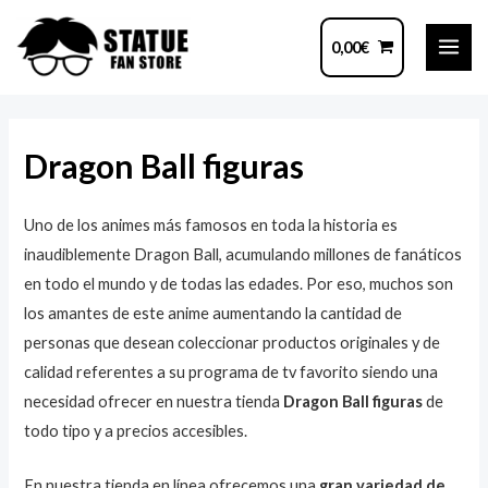
Ir
MAI
al
0,00
€
ME
contenido
Navegación
de
Dragon Ball figuras
entradas
Uno de los animes más famosos en toda la historia es
inaudiblemente Dragon Ball, acumulando millones de fanáticos
en todo el mundo y de todas las edades. Por eso, muchos son
los amantes de este anime aumentando la cantidad de
personas que desean coleccionar productos originales y de
calidad referentes a su programa de tv favorito siendo una
necesidad ofrecer en nuestra tienda
Dragon Ball figuras
de
todo tipo y a precios accesibles.
En nuestra tienda en línea ofrecemos una
gran variedad de