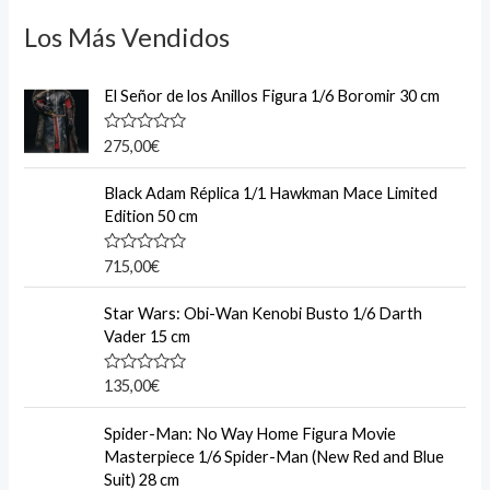
Los Más Vendidos
El Señor de los Anillos Figura 1/6 Boromir 30 cm
R
275,00
€
a
t
e
Black Adam Réplica 1/1 Hawkman Mace Limited
d
Edition 50 cm
0
o
u
R
715,00
€
t
a
o
t
f
e
Star Wars: Obi-Wan Kenobi Busto 1/6 Darth
5
d
Vader 15 cm
0
o
u
R
135,00
€
t
a
o
t
f
e
Spider-Man: No Way Home Figura Movie
5
d
Masterpiece 1/6 Spider-Man (New Red and Blue
0
o
Suit) 28 cm