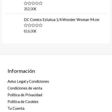
u
t
o
R
352,00
€
f
a
5
t
e
DC Comics Estatua 1/4 Wonder Woman 94 cm
d
0
o
R
816,00
€
u
a
t
t
o
e
f
d
5
0
o
u
t
o
f
5
Información
Aviso Legal y Condiciones
Condiciones de venta
Política de Privacidad
Política de Cookies
Tu Cuenta