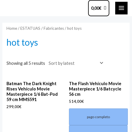
Ir
MAI
0,00
€
al
ME
contenido
Home
/
ESTATUAS
/
Fabricantes
/ hot toys
hot toys
Showing all 5 results
Batman The Dark Knight
The Flash Vehículo Movie
Rises Vehículo Movie
Masterpiece 1/6 Batcycle
Masterpiece 1/6 Bat-Pod
56 cm
59 cm MMS591
514,00
€
299,00
€
pago completo