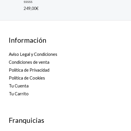
o
u
R
249,00
€
t
a
o
t
f
e
5
d
0
o
u
Información
t
o
f
5
Aviso Legal y Condiciones
Condiciones de venta
Política de Privacidad
Política de Cookies
Tu Cuenta
Tu Carrito
Franquicias