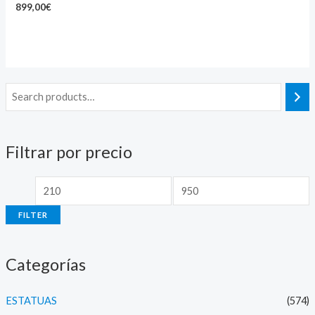
899,00
€
M
M
i
a
n
x
Filtrar por precio
p
p
r
r
i
i
FILTER
c
c
e
e
Categorías
ESTATUAS
(574)