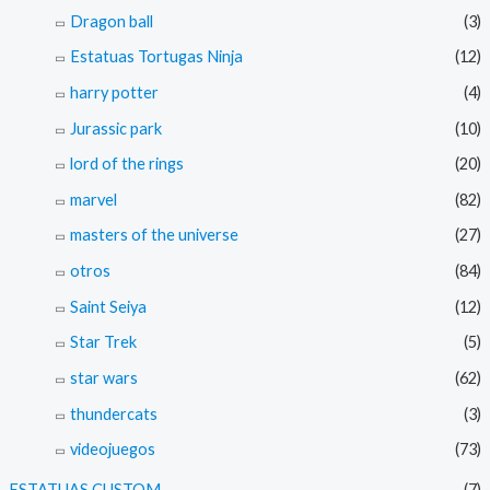
Dragon ball
(3)
Estatuas Tortugas Ninja
(12)
harry potter
(4)
Jurassic park
(10)
lord of the rings
(20)
marvel
(82)
masters of the universe
(27)
otros
(84)
Saint Seiya
(12)
Star Trek
(5)
star wars
(62)
thundercats
(3)
videojuegos
(73)
ESTATUAS CUSTOM
(7)