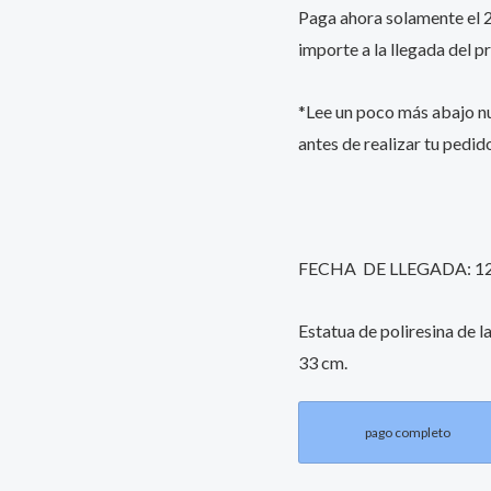
Paga ahora solamente el 25
importe a la llegada del p
*Lee un poco más abajo 
antes de realizar tu pedid
FECHA DE LLEGADA: 1
Estatua de poliresina de 
33 cm.
pago completo