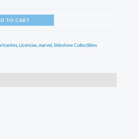
D TO CART
bricantes
,
Licencias
,
marvel
,
Sideshow Collectibles