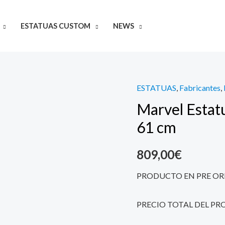
ESTATUAS CUSTOM
NEWS
ESTATUAS
,
Fabricantes
,
Marvel
Marvel Estat
Estatua
Premium
61 cm
Format
Elektra
809,00
€
61
PRODUCTO EN PRE OR
cm
quantity
PRECIO TOTAL DEL PR