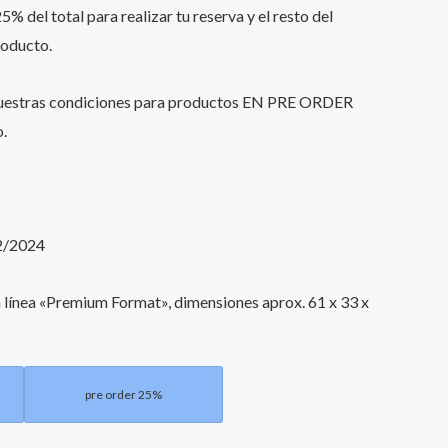
% del total para realizar tu reserva y el resto del
roducto.
nuestras condiciones para productos EN PRE ORDER
o.
2/2024
la línea «Premium Format», dimensiones aprox. 61 x 33 x
pre order 25%