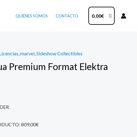
0,00
€
QUIÉNES SOMOS
CONTACTO
Licencias
,
marvel
,
Sideshow Collectibles
ua Premium Format Elektra
DER
ODUCTO: 809,00€