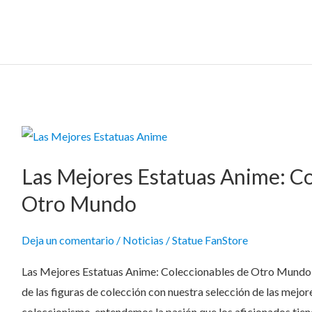
Las
Mejores
Las Mejores Estatuas Anime: Co
Estatuas
Anime:
Otro Mundo
Coleccionables
de
Deja un comentario
/
Noticias
/
Statue FanStore
Otro
Las Mejores Estatuas Anime: Coleccionables de Otro Mundo 
Mundo
de las figuras de colección con nuestra selección de las mejor
coleccionismo, entendemos la pasión que los aficionados tiene