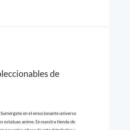
leccionables de
Sumérgete en el emocionante universo
es estatuas anime. En nuestra tienda de
n por estas obras de arte detalladas y