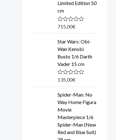
u
Limited Edition 50
t
cm
o
f
5
715,00
€
R
a
t
Star Wars: Obi-
e
d
Wan Kenobi
0
Busto 1/6 Darth
o
u
Vader 15 cm
t
o
f
135,00
€
R
5
a
t
Spider-Man: No
e
d
Way Home Figura
0
Movie
o
u
Masterpiece 1/6
t
Spider-Man (New
o
f
Red and Blue Suit)
5
28 cm