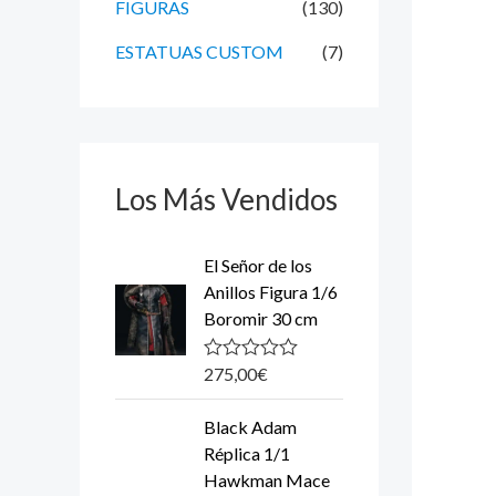
FIGURAS
(130)
:
ESTATUAS CUSTOM
(7)
Los Más Vendidos
El Señor de los
Anillos Figura 1/6
Boromir 30 cm
275,00
€
R
a
t
Black Adam
e
d
Réplica 1/1
0
Hawkman Mace
o