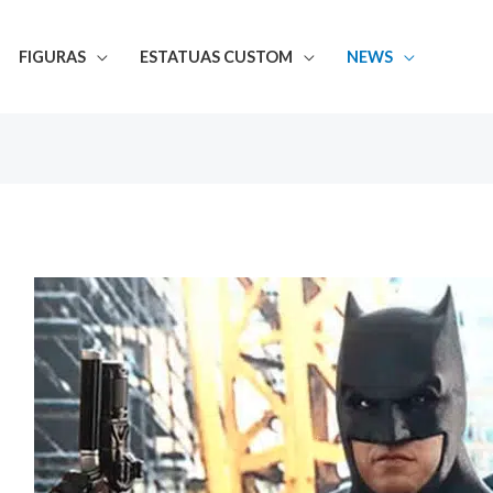
FIGURAS
ESTATUAS CUSTOM
NEWS
Las
Mejores
Estatuas
Batman:
Héroes
y
Villanos