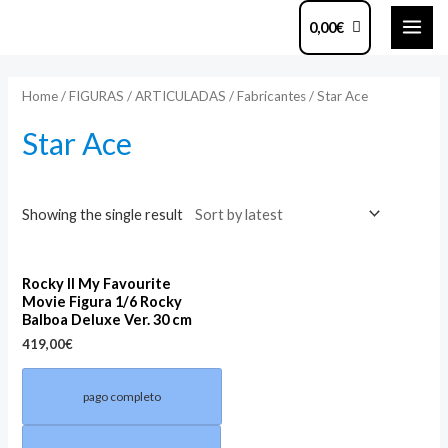
Ir
MAI
0,00
€
al
ME
contenido
Home
/
FIGURAS
/
ARTICULADAS
/
Fabricantes
/ Star Ace
Star Ace
Showing the single result
Rocky II My Favourite
Movie Figura 1/6 Rocky
Balboa Deluxe Ver. 30 cm
419,00
€
pago completo