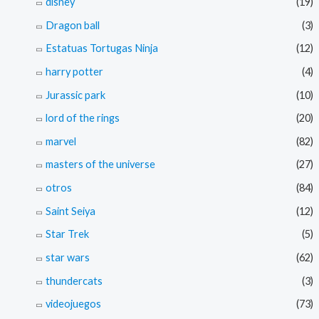
disney
(19)
Dragon ball
(3)
Estatuas Tortugas Ninja
(12)
harry potter
(4)
Jurassic park
(10)
lord of the rings
(20)
marvel
(82)
masters of the universe
(27)
otros
(84)
Saint Seiya
(12)
Star Trek
(5)
star wars
(62)
thundercats
(3)
videojuegos
(73)