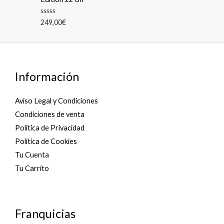
0
o
u
R
249,00
€
t
a
o
t
f
e
5
d
0
o
u
Información
t
o
f
5
Aviso Legal y Condiciones
Condiciones de venta
Política de Privacidad
Política de Cookies
Tu Cuenta
Tu Carrito
Franquicias