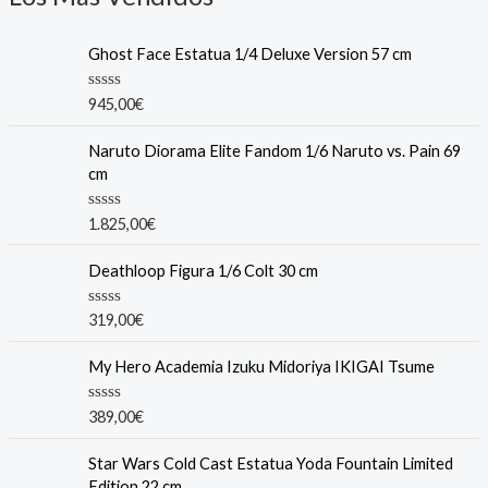
Ghost Face Estatua 1/4 Deluxe Version 57 cm
R
945,00
€
a
t
e
Naruto Diorama Elite Fandom 1/6 Naruto vs. Pain 69
d
cm
0
o
u
R
1.825,00
€
t
a
o
t
f
e
Deathloop Figura 1/6 Colt 30 cm
5
d
0
o
R
319,00
€
u
a
t
t
o
e
My Hero Academia Izuku Midoriya IKIGAI Tsume
f
d
5
0
o
R
389,00
€
u
a
t
t
o
e
Star Wars Cold Cast Estatua Yoda Fountain Limited
f
d
Edition 22 cm
5