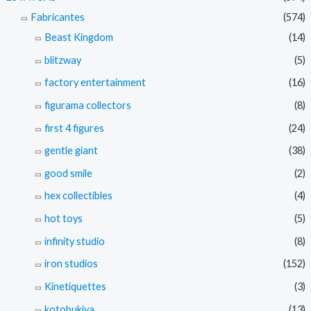
Fabricantes
(574)
Beast Kingdom
(14)
blitzway
(5)
factory entertainment
(16)
figurama collectors
(8)
first 4 figures
(24)
gentle giant
(38)
good smile
(2)
hex collectibles
(4)
hot toys
(5)
infinity studio
(8)
iron studios
(152)
Kinetiquettes
(3)
kotobukiya
(13)