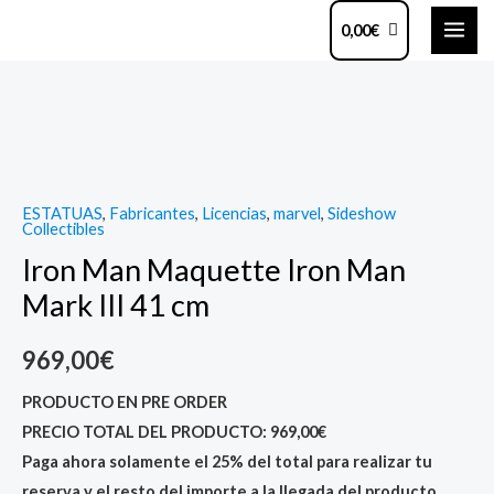
Ir
MAI
0,00
€
al
ME
contenido
Iron
Man
Maquette
Iron
ESTATUAS
,
Fabricantes
,
Licencias
,
marvel
,
Sideshow
Man
Collectibles
Mark
Iron Man Maquette Iron Man
III
Mark III 41 cm
41
cm
969,00
€
quantity
PRODUCTO EN PRE ORDER
PRECIO TOTAL DEL PRODUCTO: 969,00€
Paga ahora solamente el 25% del total para realizar tu
reserva y el resto del importe a la llegada del producto.