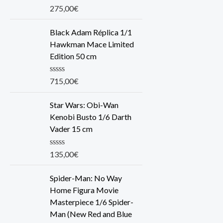
R
275,00
€
a
t
e
Black Adam Réplica 1/1
d
Hawkman Mace Limited
0
o
Edition 50 cm
u
t
o
R
715,00
€
f
a
5
t
e
Star Wars: Obi-Wan
d
Kenobi Busto 1/6 Darth
0
o
Vader 15 cm
u
t
o
R
135,00
€
f
a
5
t
e
Spider-Man: No Way
d
Home Figura Movie
0
o
Masterpiece 1/6 Spider-
u
Man (New Red and Blue
t