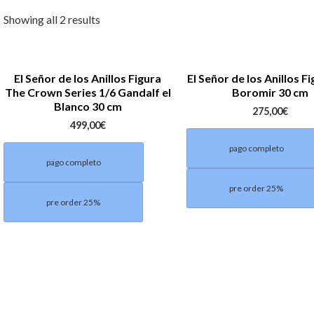
Showing all 2 results
El Señor de los Anillos Figura
El Señor de los Anillos F
The Crown Series 1/6 Gandalf el
Boromir 30 cm
Blanco 30 cm
275,00
€
499,00
€
pago completo
pago completo
pre order 25%
pre order 25%