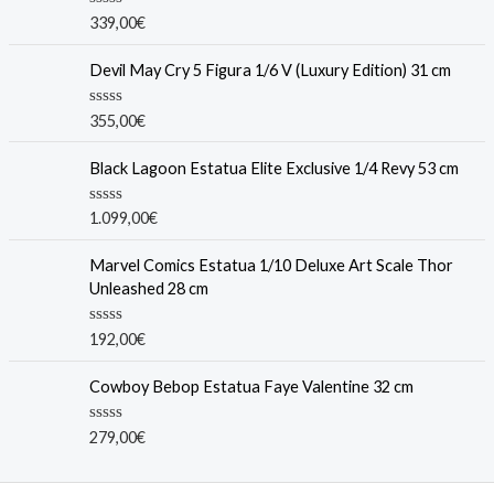
R
339,00
€
a
t
e
Devil May Cry 5 Figura 1/6 V (Luxury Edition) 31 cm
d
0
o
R
355,00
€
u
a
t
t
o
e
Black Lagoon Estatua Elite Exclusive 1/4 Revy 53 cm
f
d
5
0
o
R
1.099,00
€
u
a
t
t
o
e
Marvel Comics Estatua 1/10 Deluxe Art Scale Thor
f
d
Unleashed 28 cm
5
0
o
u
R
192,00
€
t
a
o
t
f
e
Cowboy Bebop Estatua Faye Valentine 32 cm
5
d
0
o
R
279,00
€
u
a
t
t
o
e
f