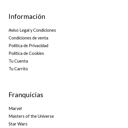
d
5
0
o
u
Información
t
o
f
5
Aviso Legal y Condiciones
Condiciones de venta
Política de Privacidad
Política de Cookies
Tu Cuenta
Tu Carrito
Franquicias
Marvel
Masters of the Universe
Star Wars