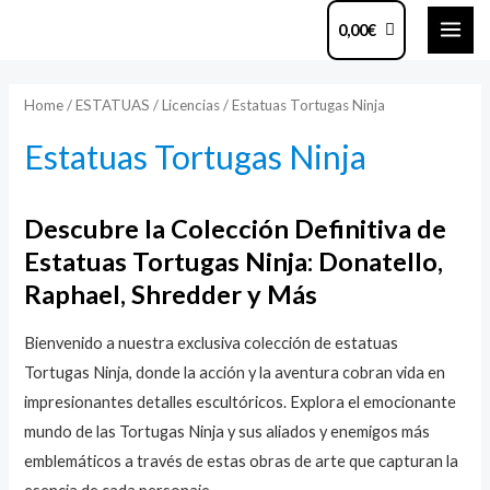
Ir
MAI
0,00
€
al
ME
contenido
Home
/
ESTATUAS
/
Licencias
/ Estatuas Tortugas Ninja
Estatuas Tortugas Ninja
Descubre la Colección Definitiva de
Estatuas Tortugas Ninja: Donatello,
Raphael, Shredder y Más
Bienvenido a nuestra exclusiva colección de estatuas
Tortugas Ninja, donde la acción y la aventura cobran vida en
impresionantes detalles escultóricos. Explora el emocionante
mundo de las Tortugas Ninja y sus aliados y enemigos más
emblemáticos a través de estas obras de arte que capturan la