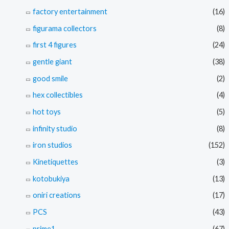
factory entertainment
(16)
figurama collectors
(8)
first 4 figures
(24)
gentle giant
(38)
good smile
(2)
hex collectibles
(4)
hot toys
(5)
infinity studio
(8)
iron studios
(152)
Kinetiquettes
(3)
kotobukiya
(13)
oniri creations
(17)
PCS
(43)
prime1
(67)