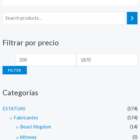
M
M
i
a
n
x
Filtrar por precio
p
p
r
r
i
i
FILTER
c
c
e
e
Categorías
ESTATUAS
(574)
Fabricantes
(574)
Beast Kingdom
(14)
blitzway
(5)