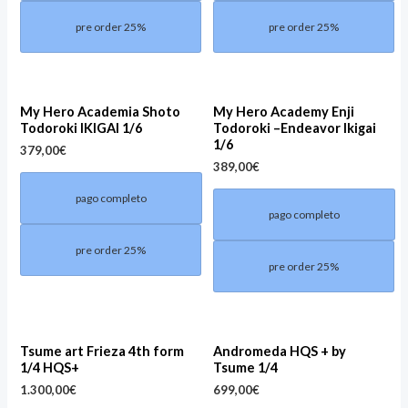
pre order 25%
pre order 25%
My Hero Academia Shoto
My Hero Academy Enji
Todoroki IKIGAI 1/6
Todoroki –Endeavor Ikigai
1/6
379,00
€
389,00
€
pago completo
pago completo
pre order 25%
pre order 25%
Tsume art Frieza 4th form
Andromeda HQS + by
1/4 HQS+
Tsume 1/4
1.300,00
€
699,00
€