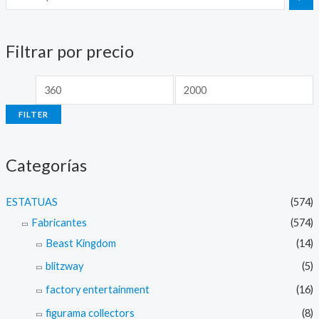
i
a
n
x
Filtrar por precio
p
p
r
r
i
i
FILTER
c
c
e
e
Categorías
ESTATUAS
(574)
Fabricantes
(574)
Beast Kingdom
(14)
blitzway
(5)
factory entertainment
(16)
figurama collectors
(8)