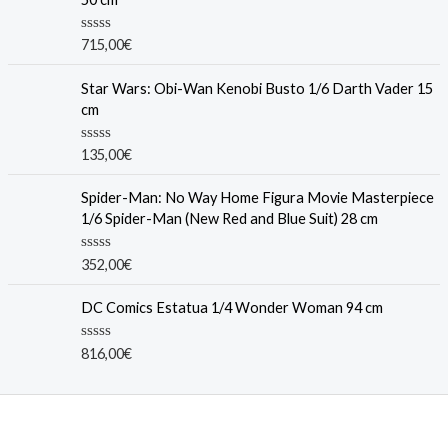
0
o
u
R
715,00
€
t
a
o
t
f
e
Star Wars: Obi-Wan Kenobi Busto 1/6 Darth Vader 15
5
d
cm
0
o
u
R
135,00
€
t
a
o
t
f
e
Spider-Man: No Way Home Figura Movie Masterpiece
5
d
1/6 Spider-Man (New Red and Blue Suit) 28 cm
0
o
u
R
352,00
€
t
a
o
t
f
e
DC Comics Estatua 1/4 Wonder Woman 94 cm
5
d
0
o
R
816,00
€
u
a
t
t
o
e
f
d
5
0
o