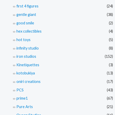
first 4 figures
(24)
gentle giant
(38)
good smile
(2)
hex collectibles
(4)
hot toys
(5)
infinity studio
(8)
iron studios
(152)
Kinetiquettes
(3)
kotobukiya
(13)
oniri creations
(17)
PCS
(43)
prime1
(67)
Pure Arts
(21)