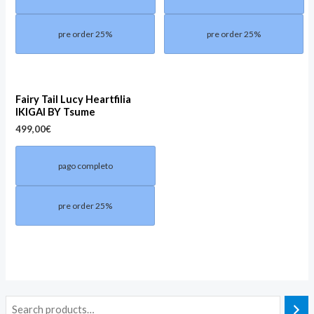
pre order 25%
pre order 25%
Fairy Tail Lucy Heartfilia
IKIGAI BY Tsume
499,00
€
pago completo
pre order 25%
M
M