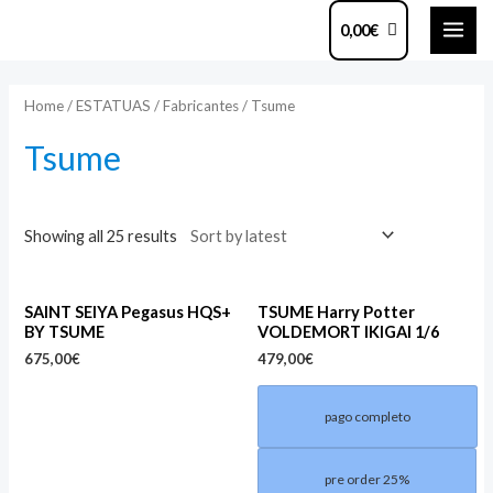
Ir
MAI
0,00
€
al
ME
contenido
Home
/
ESTATUAS
/
Fabricantes
/ Tsume
Tsume
Showing all 25 results
SAINT SEIYA Pegasus HQS+
TSUME Harry Potter
BY TSUME
VOLDEMORT IKIGAI 1/6
675,00
€
479,00
€
pago completo
pre order 25%