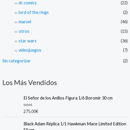
dc comics
(22)
lord of the rings
(2)
marvel
(46)
otros
(15)
star wars
(36)
videojuegos
(7)
Sin categorizar
(2)
Los Más Vendidos
El Señor de los Anillos Figura 1/6 Boromir 30 cm
R
275,00
€
a
t
e
Black Adam Réplica 1/1 Hawkman Mace Limited Edition
d
50 cm