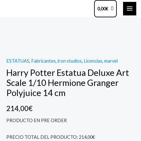
Ir
MAI
0,00
€
al
ME
contenido
Harry
Potter
Estatua
Deluxe
ESTATUAS
,
Fabricantes
,
iron studios
,
Licencias
,
marvel
Art
Harry Potter Estatua Deluxe Art
Scale
1/10
Scale 1/10 Hermione Granger
Hermione
Polyjuice 14 cm
Granger
Polyjuice
214,00
€
14
PRODUCTO EN PRE ORDER
cm
quantity
PRECIO TOTAL DEL PRODUCTO: 214,00€