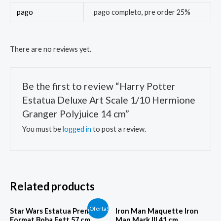
pago
pago completo, pre order 25%
There are no reviews yet.
Be the first to review “Harry Potter
Estatua Deluxe Art Scale 1/10 Hermione
Granger Polyjuice 14 cm”
You must be
logged in
to post a review.
Related products
Original
Current
¡Oferta!
Star Wars Estatua Premium
Iron Man Maquette Iron
price
price
Format Boba Fett 57 cm
Man Mark III 41 cm