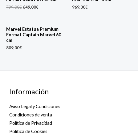
was:
is:
799,00€.
649,00€.
799,00
€
649,00
€
969,00
€
Marvel Estatua Premium
Format Captain Marvel 60
cm
809,00
€
Información
Aviso Legal y Condiciones
Condiciones de venta
Política de Privacidad
Política de Cookies