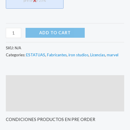
pre order 25%
ADD TO CART
SKU:
N/A
Categories:
ESTATUAS
,
Fabricantes
,
iron studios
,
Licencias
,
marvel
Description
Additional information
Reviews (0)
CONDICIONES PRODUCTOS EN PRE ORDER