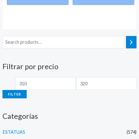
M
M
i
a
n
x
Filtrar por precio
p
p
r
r
i
i
FILTER
c
c
e
e
Categorías
ESTATUAS
(574)