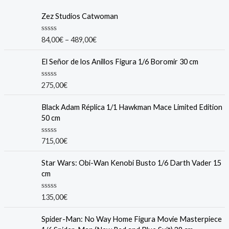
Zez Studios Catwoman
R
84,00
€
–
489,00
€
a
t
e
El Señor de los Anillos Figura 1/6 Boromir 30 cm
d
0
o
R
275,00
€
u
a
t
t
o
e
Black Adam Réplica 1/1 Hawkman Mace Limited Edition
f
d
50 cm
5
0
o
u
R
715,00
€
t
a
o
t
f
e
Star Wars: Obi-Wan Kenobi Busto 1/6 Darth Vader 15
5
d
cm
0
o
u
R
135,00
€
t
a
o
t
f
e
Spider-Man: No Way Home Figura Movie Masterpiece
5
d