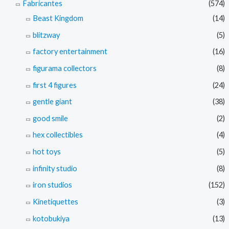
Fabricantes
(574)
Beast Kingdom
(14)
blitzway
(5)
factory entertainment
(16)
figurama collectors
(8)
first 4 figures
(24)
gentle giant
(38)
good smile
(2)
hex collectibles
(4)
hot toys
(5)
infinity studio
(8)
iron studios
(152)
Kinetiquettes
(3)
kotobukiya
(13)