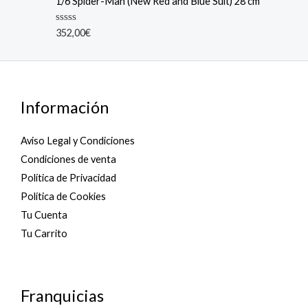
1/6 Spider-Man (New Red and Blue Suit) 28 cm
0
o
u
R
352,00
€
t
a
o
t
f
e
5
d
0
o
u
Información
t
o
f
5
Aviso Legal y Condiciones
Condiciones de venta
Política de Privacidad
Política de Cookies
Tu Cuenta
Tu Carrito
Franquicias