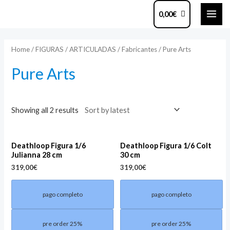
Ir
MAI
0,00
€
al
ME
contenido
Home
/
FIGURAS
/
ARTICULADAS
/
Fabricantes
/ Pure Arts
Pure Arts
Showing all 2 results
Deathloop Figura 1/6
Deathloop Figura 1/6 Colt
Julianna 28 cm
30 cm
319,00
€
319,00
€
pago completo
pago completo
pre order 25%
pre order 25%