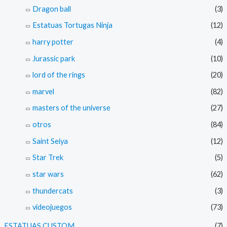
Dragon ball
(3)
Estatuas Tortugas Ninja
(12)
harry potter
(4)
Jurassic park
(10)
lord of the rings
(20)
marvel
(82)
masters of the universe
(27)
otros
(84)
Saint Seiya
(12)
Star Trek
(5)
star wars
(62)
thundercats
(3)
videojuegos
(73)
ESTATUAS CUSTOM
(7)