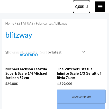
Ir
MAI
0,00
€
al
ME
contenido
Home
/
ESTATUAS
/
Fabricantes
/ blitzway
blitzway
Showing all 5 results
AGOTADO
Michael Jackson Estatua
The Witcher Estatua
Superb Scale 1/4 Michael
Infinite Scale 1/3 Geralt of
Jackson 57 cm
Rivia 74 cm
529,00
€
1.599,00
€
pago completo