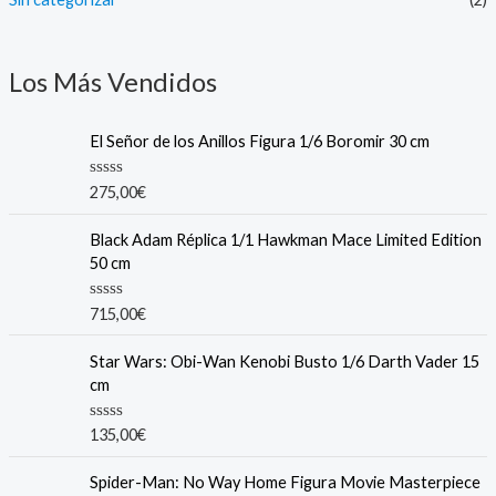
Los Más Vendidos
El Señor de los Anillos Figura 1/6 Boromir 30 cm
R
275,00
€
a
t
e
Black Adam Réplica 1/1 Hawkman Mace Limited Edition
d
50 cm
0
o
u
R
715,00
€
t
a
o
t
f
e
Star Wars: Obi-Wan Kenobi Busto 1/6 Darth Vader 15
5
d
cm
0
o
u
R
135,00
€
t
a
o
t
f
e
Spider-Man: No Way Home Figura Movie Masterpiece
5
d