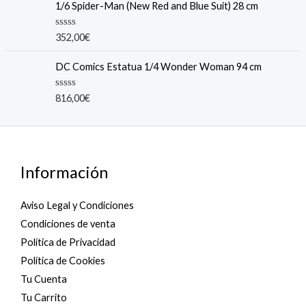
1/6 Spider-Man (New Red and Blue Suit) 28 cm
0
o
u
R
352,00
€
t
a
o
t
f
e
DC Comics Estatua 1/4 Wonder Woman 94 cm
5
d
0
o
R
816,00
€
u
a
t
t
o
e
f
d
5
0
o
u
Información
t
o
f
5
Aviso Legal y Condiciones
Condiciones de venta
Política de Privacidad
Política de Cookies
Tu Cuenta
Tu Carrito