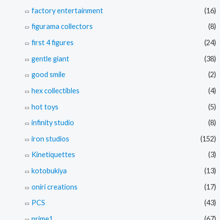
factory entertainment
(16)
figurama collectors
(8)
first 4 figures
(24)
gentle giant
(38)
good smile
(2)
hex collectibles
(4)
hot toys
(5)
infinity studio
(8)
iron studios
(152)
Kinetiquettes
(3)
kotobukiya
(13)
oniri creations
(17)
PCS
(43)
prime1
(67)