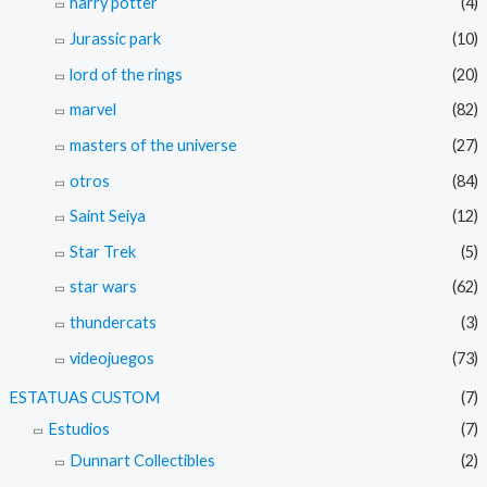
harry potter
(4)
Jurassic park
(10)
lord of the rings
(20)
marvel
(82)
masters of the universe
(27)
otros
(84)
Saint Seiya
(12)
Star Trek
(5)
star wars
(62)
thundercats
(3)
videojuegos
(73)
ESTATUAS CUSTOM
(7)
Estudios
(7)
Dunnart Collectibles
(2)