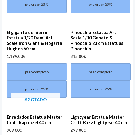
pre order 25%
pre order 25%
El gigante de hierro
Pinocchio Estatua Art
Estatua 1/20 Demi Art
Scale 1/10 Gepeto &
Scale Iron Giant & Hogarth
Pinocchio 23 cm Estatuas
Hughes 60 cm
Pinocchio
1.199,00
€
315,00
€
pago completo
pago completo
pre order 25%
pre order 25%
AGOTADO
Enredados Estatua Master
Lightyear Estatua Master
Craft Rapunzel 40 cm
Craft Buzz Lightyear 40 cm
309,00
€
299,00
€