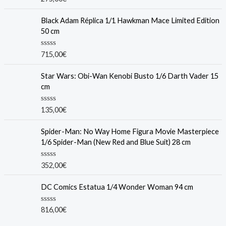
a
t
e
Black Adam Réplica 1/1 Hawkman Mace Limited Edition
d
50 cm
0
o
u
R
715,00
€
t
a
o
t
f
e
Star Wars: Obi-Wan Kenobi Busto 1/6 Darth Vader 15
5
d
cm
0
o
u
R
135,00
€
t
a
o
t
f
e
Spider-Man: No Way Home Figura Movie Masterpiece
5
d
1/6 Spider-Man (New Red and Blue Suit) 28 cm
0
o
u
R
352,00
€
t
a
o
t
f
e
DC Comics Estatua 1/4 Wonder Woman 94 cm
5
d
0
o
R
816,00
€
u
a
t
t