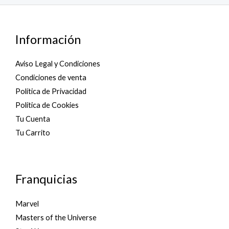
o
e
f
d
5
0
o
u
Información
t
o
f
5
Aviso Legal y Condiciones
Condiciones de venta
Política de Privacidad
Política de Cookies
Tu Cuenta
Tu Carrito
Franquicias
Marvel
Masters of the Universe