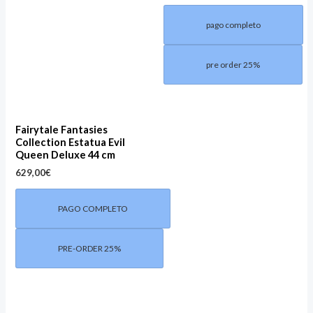
pago completo
pre order 25%
Fairytale Fantasies
Collection Estatua Evil
Queen Deluxe 44 cm
629,00
€
PAGO COMPLETO
PRE-ORDER 25%