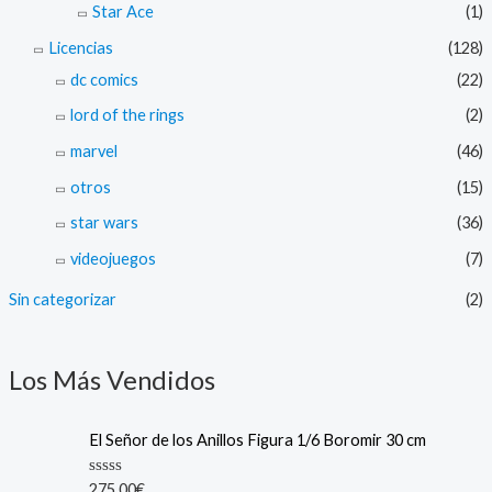
Star Ace
(1)
Licencias
(128)
dc comics
(22)
lord of the rings
(2)
marvel
(46)
otros
(15)
star wars
(36)
videojuegos
(7)
Sin categorizar
(2)
Los Más Vendidos
El Señor de los Anillos Figura 1/6 Boromir 30 cm
R
275,00
€