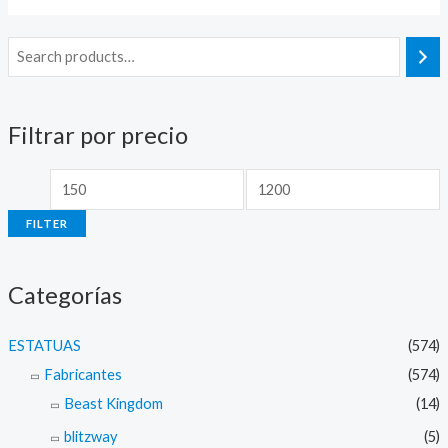
M
M
i
a
n
x
Filtrar por precio
p
p
r
r
i
i
FILTER
c
c
e
e
Categorías
ESTATUAS
(574)
Fabricantes
(574)
Beast Kingdom
(14)
blitzway
(5)