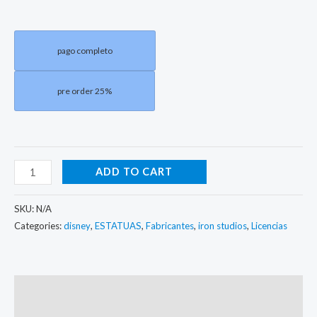
pago completo
pre order 25%
ADD TO CART
SKU:
N/A
Categories:
disney
,
ESTATUAS
,
Fabricantes
,
iron studios
,
Licencias
Description