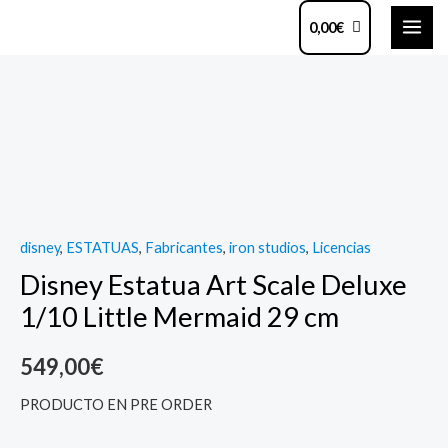
Ir
MAI
0,00
€
al
ME
contenido
Disney
Estatua
Art
Scale
Deluxe
1/10
disney
,
ESTATUAS
,
Fabricantes
,
iron studios
,
Licencias
Little
Disney Estatua Art Scale Deluxe
Mermaid
29
1/10 Little Mermaid 29 cm
cm
quantity
549,00
€
PRODUCTO EN PRE ORDER