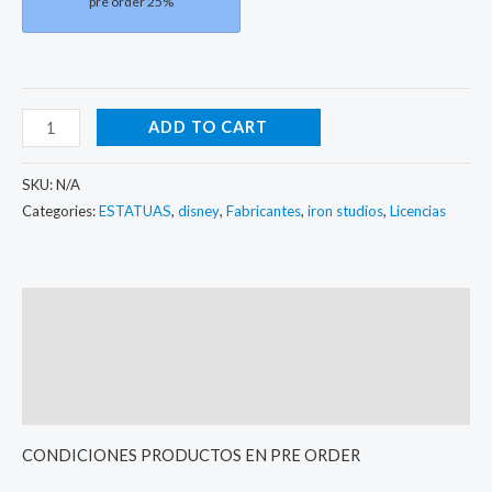
pre order 25%
ADD TO CART
SKU:
N/A
Categories:
ESTATUAS
,
disney
,
Fabricantes
,
iron studios
,
Licencias
Description
Additional information
Reviews (0)
CONDICIONES PRODUCTOS EN PRE ORDER