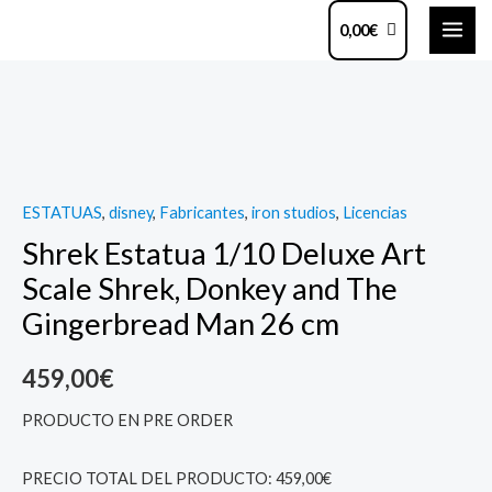
Ir
MAI
0,00
€
al
ME
contenido
Shrek
Estatua
1/10
Deluxe
ESTATUAS
,
disney
,
Fabricantes
,
iron studios
,
Licencias
Art
Shrek Estatua 1/10 Deluxe Art
Scale
Shrek,
Scale Shrek, Donkey and The
Donkey
Gingerbread Man 26 cm
and
The
459,00
€
Gingerbread
PRODUCTO EN PRE ORDER
Man
26
PRECIO TOTAL DEL PRODUCTO: 459,00€
cm