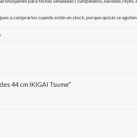
 aconsejables para fechas señaladas ( cumpleaños, navidad, reyes, e
iesgues a comprarlos cuando estén en stock, porque quizás se agoten
%
Hades 44 cm IKIGAI Tsume”