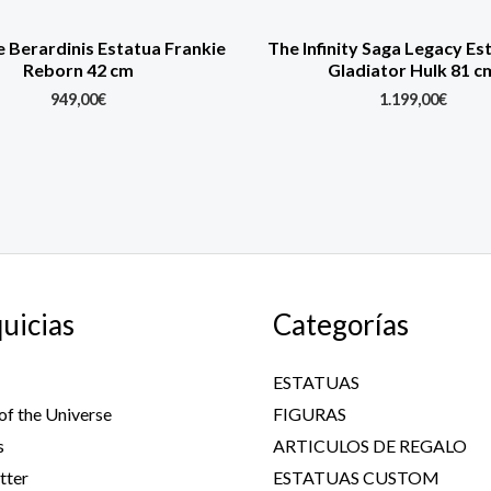
e Berardinis Estatua Frankie
The Infinity Saga Legacy Es
Reborn 42 cm
Gladiator Hulk 81 c
949,00
€
1.199,00
€
uicias
Categorías
ESTATUAS
of the Universe
FIGURAS
s
ARTICULOS DE REGALO
tter
ESTATUAS CUSTOM