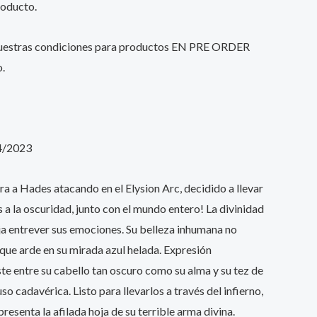
roducto.
nuestras condiciones para productos EN PRE ORDER
o.
4/2023
ra a Hades atacando en el Elysion Arc, decidido a llevar
os a la oscuridad, junto con el mundo entero! La divinidad
a entrever sus emociones. Su belleza inhumana no
 que arde en su mirada azul helada. Expresión
te entre su cabello tan oscuro como su alma y su tez de
so cadavérica. Listo para llevarlos a través del infierno,
resenta la afilada hoja de su terrible arma divina.