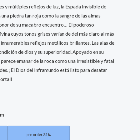
 y múltiples reflejos de luz, la Espada Invisible de
 una piedra tan roja como la sangre de las almas
 honor de su macabro encuentro… El poderoso
divina cuyos tonos grises varían de del más claro al más
innumerables reflejos metálicos brillantes. Las alas de
ondición de dios y su superioridad. Apoyado en su
e parece emanar de la roca como una irresistible y fatal
es. ¡El Dios del Inframundo está listo para desatar
ortal!
cm
pre order 25%