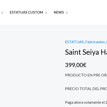
ESTATUAS CUSTOM
NEWS
ESTATUAS
,
Fabricantes
,
Saint
Saint Seiya 
Seiya
Hades
399,00
€
44
cm
PRODUCTO EN PRE OR
IKIGAI
Tsume
PRECIO TOTAL DEL PR
quantity
Paga ahora solamente el 25