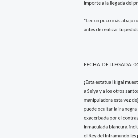
importe a la llegada del p
*Lee un poco más abajo 
antes de realizar tu pedid
FECHA DE LLEGADA: 0
¡Esta estatua Ikigai muest
a Seiya y a los otros sant
manipuladora esta vez dej
puede ocultar la ira negra
exacerbada por el contras
inmaculada blancura, inclu
el Rey del Inframundo les p