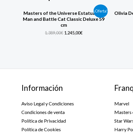
Original
Current
¡Oferta!
Masters of the Universe Estatua He-
Olivia D
price
price
Man and Battle Cat Classic Deluxe 59
was:
is:
cm
1.389,00€.
1.245,00€.
1.389,00
€
1.245,00
€
Información
Franq
Aviso Legal y Condiciones
Marvel
Condiciones de venta
Masters 
Política de Privacidad
Star War
Política de Cookies
Harry Po