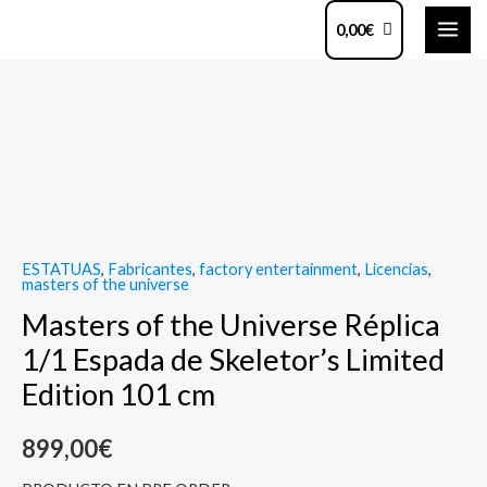
Ir
MAI
0,00
€
al
ME
contenido
Masters
of
the
Universe
Réplica
1/1
ESTATUAS
,
Fabricantes
,
factory entertainment
,
Licencias
,
Espada
masters of the universe
de
Masters of the Universe Réplica
Skeletor's
1/1 Espada de Skeletor’s Limited
Limited
Edition 101 cm
Edition
101
899,00
€
cm
quantity