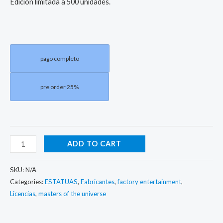
Edición limitada a 500 unidades.
pago completo
pre order 25%
ADD TO CART
SKU:
N/A
Categories:
ESTATUAS
,
Fabricantes
,
factory entertainment
,
Licencias
,
masters of the universe