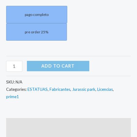
pago completo
pre order 25%
ADD TO CART
SKU:
N/A
Categories:
ESTATUAS
,
Fabricantes
,
Jurassic park
,
Licencias
,
prime1
Description