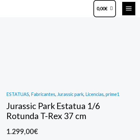
Ir
MAI
0,00
€
al
ME
contenido
Jurassic
Park
Estatua
1/6
Rotunda
T-
Rex
37
ESTATUAS
,
Fabricantes
,
Jurassic park
,
Licencias
,
prime1
cm
Jurassic Park Estatua 1/6
quantity
Rotunda T-Rex 37 cm
1.299,00
€