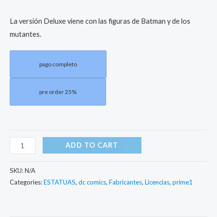
La versión Deluxe viene con las figuras de Batman y de los
mutantes.
pago completo
pre order 25%
ADD TO CART
SKU:
N/A
Categories:
ESTATUAS
,
dc comics
,
Fabricantes
,
Licencias
,
prime1