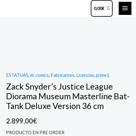
Ir
MAI
0,00
€
al
ME
contenido
Zack
Snyder's
Justice
League
Diorama
Museum
ESTATUAS
,
dc comics
,
Fabricantes
,
Licencias
,
prime1
Masterline
Zack Snyder’s Justice League
Bat-
Tank
Diorama Museum Masterline Bat-
Deluxe
Tank Deluxe Version 36 cm
Version
36
2.899,00
€
cm
PRODUCTO EN PRE ORDER
quantity