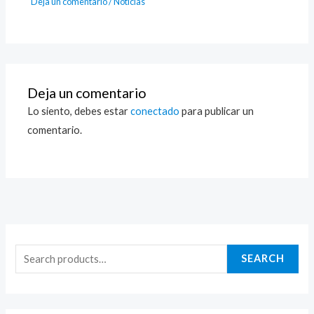
Deja un comentario
/
Noticias
Deja un comentario
Lo siento, debes estar
conectado
para publicar un
comentario.
S
e
SEARCH
a
r