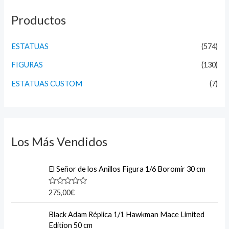
c
h
Productos
f
o
ESTATUAS
(574)
r
FIGURAS
(130)
:
ESTATUAS CUSTOM
(7)
Los Más Vendidos
El Señor de los Anillos Figura 1/6 Boromir 30 cm
R
275,00
€
a
t
e
Black Adam Réplica 1/1 Hawkman Mace Limited
d
Edition 50 cm
0