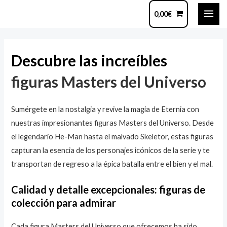
Ir
MAI
0,00
€
al
ME
contenido
Navegación
de
Descubre las increíbles
entradas
figuras Masters del Universo
Sumérgete en la nostalgia y revive la magia de Eternia con
nuestras impresionantes figuras Masters del Universo. Desde
el legendario He-Man hasta el malvado Skeletor, estas figuras
capturan la esencia de los personajes icónicos de la serie y te
transportan de regreso a la épica batalla entre el bien y el mal.
Calidad y detalle excepcionales: figuras de
colección para admirar
Cada figura Masters del Universo que ofrecemos ha sido