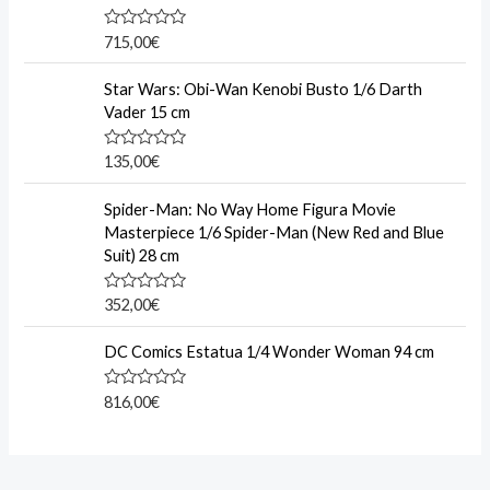
o
u
R
715,00
€
t
a
o
t
f
e
Star Wars: Obi-Wan Kenobi Busto 1/6 Darth
5
d
Vader 15 cm
0
o
u
R
135,00
€
t
a
o
t
f
e
Spider-Man: No Way Home Figura Movie
5
d
Masterpiece 1/6 Spider-Man (New Red and Blue
0
o
Suit) 28 cm
u
t
o
R
352,00
€
f
a
5
t
e
DC Comics Estatua 1/4 Wonder Woman 94 cm
d
0
o
R
816,00
€
u
a
t
t
o
e
f
d
5
0