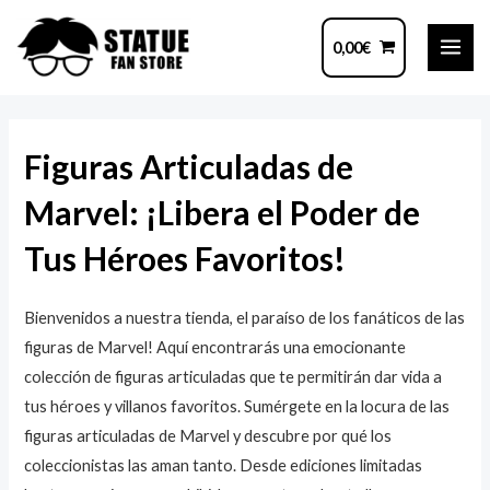
Ir
MAI
al
0,00
€
ME
contenido
Navegación
de
Figuras Articuladas de
entradas
Marvel: ¡Libera el Poder de
Tus Héroes Favoritos!
Bienvenidos a nuestra tienda, el paraíso de los fanáticos de las
figuras de Marvel! Aquí encontrarás una emocionante
colección de figuras articuladas que te permitirán dar vida a
tus héroes y villanos favoritos. Sumérgete en la locura de las
figuras articuladas de Marvel y descubre por qué los
coleccionistas las aman tanto. Desde ediciones limitadas