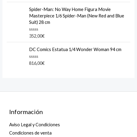
a
o
t
f
e
Spider-Man: No Way Home Figura Movie
5
d
Masterpiece 1/6 Spider-Man (New Red and Blue
0
o
Suit) 28 cm
u
t
o
R
352,00
€
f
a
5
t
e
DC Comics Estatua 1/4 Wonder Woman 94 cm
d
0
o
R
816,00
€
u
a
t
t
o
e
f
d
5
0
o
u
t
o
f
5
Información
Aviso Legal y Condiciones
Condiciones de venta