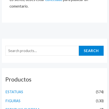
comentario.
S
e
SEARCH
a
r
c
h
Productos
f
o
ESTATUAS
(574)
r
FIGURAS
(130)
: