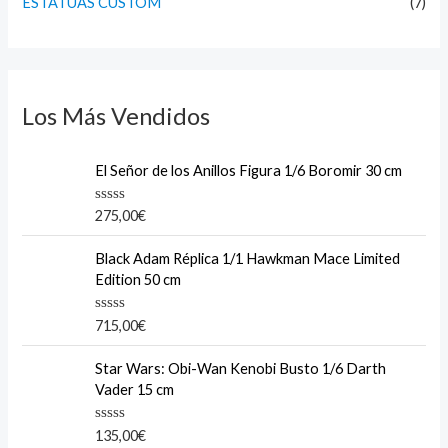
ESTATUAS CUSTOM
(7)
Los Más Vendidos
El Señor de los Anillos Figura 1/6 Boromir 30 cm
R
275,00
€
a
t
e
Black Adam Réplica 1/1 Hawkman Mace Limited
d
Edition 50 cm
0
o
u
R
715,00
€
t
a
o
t
f
e
Star Wars: Obi-Wan Kenobi Busto 1/6 Darth
5
d
Vader 15 cm
0
o
u
R
135,00
€
t