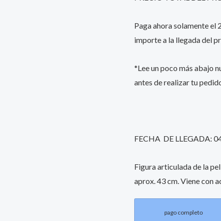
43
Paga ahora solamente el 25
cm
importe a la llegada del p
quantity
*Lee un poco más abajo 
antes de realizar tu pedid
FECHA DE LLEGADA: 0
Figura articulada de la p
aprox. 43 cm. Viene con a
pago completo