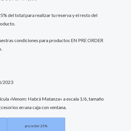
% del total para realizar tu reserva y el resto del
roducto.
nuestras condiciones para productos EN PRE ORDER
o.
4/2023
elícula «Venom: Habrá Matanza» a escala 1/6, tamaño
ccesorios en una caja con ventana.
pre order 25%