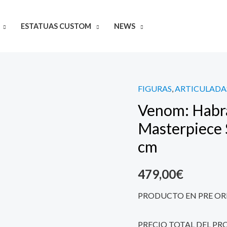
ESTATUAS CUSTOM
NEWS
FIGURAS
,
ARTICULADA
Venom:
Venom: Habr
Habrá
Matanza
Masterpiece 
Figura
cm
Movie
Masterpiece
479,00
€
Series
PVC
PRODUCTO EN PRE OR
1/6
Carnage
PRECIO TOTAL DEL PR