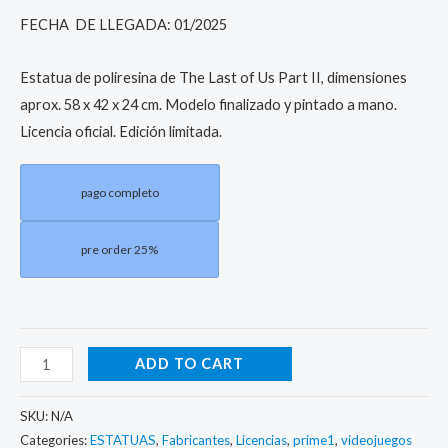
FECHA DE LLEGADA: 01/2025
Estatua de poliresina de The Last of Us Part II, dimensiones
aprox. 58 x 42 x 24 cm. Modelo finalizado y pintado a mano.
Licencia oficial. Edición limitada.
pago completo
pre order 25%
ADD TO CART
SKU:
N/A
Categories:
ESTATUAS
,
Fabricantes
,
Licencias
,
prime1
,
videojuegos