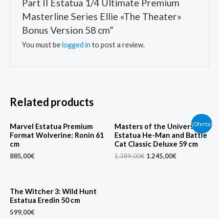
Part II Estatua 1/4 Ultimate Premium
Masterline Series Ellie «The Theater»
Bonus Version 58 cm”
You must be
logged in
to post a review.
Related products
Original
Current
¡Oferta!
Marvel Estatua Premium
Masters of the Universe
price
price
Format Wolverine: Ronin 61
Estatua He-Man and Battle
was:
is:
cm
Cat Classic Deluxe 59 cm
1.389,00€.
1.245,00€.
885,00
€
1.389,00
€
1.245,00
€
The Witcher 3: Wild Hunt
Estatua Eredin 50 cm
599,00
€