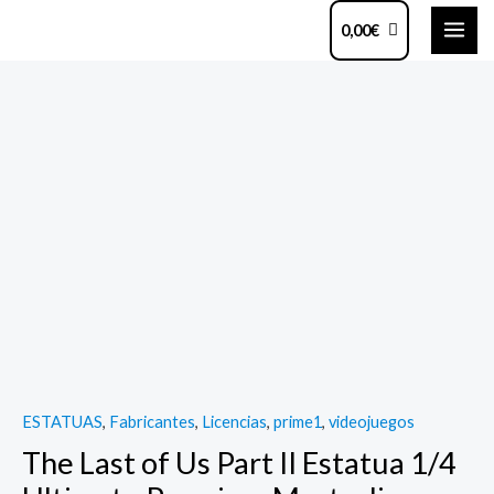
Ir
MAI
0,00
€
al
ME
contenido
The
Last
of
Us
Part
II
Estatua
1/4
Ultimate
Premium
Masterline
ESTATUAS
,
Fabricantes
,
Licencias
,
prime1
,
videojuegos
Series
The Last of Us Part II Estatua 1/4
Ellie
"The