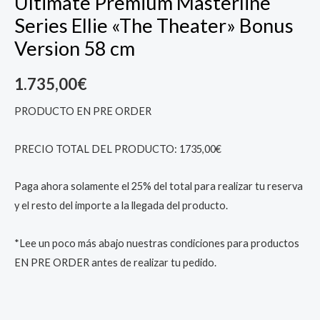
Ultimate Premium Masterline
Theater"
Series Ellie «The Theater» Bonus
Bonus
Version 58 cm
Version
58
1.735,00
€
cm
quantity
PRODUCTO EN PRE ORDER
PRECIO TOTAL DEL PRODUCTO: 1735,00€
Paga ahora solamente el 25% del total para realizar tu reserva
y el resto del importe a la llegada del producto.
*Lee un poco más abajo nuestras condiciones para productos
EN PRE ORDER antes de realizar tu pedido.