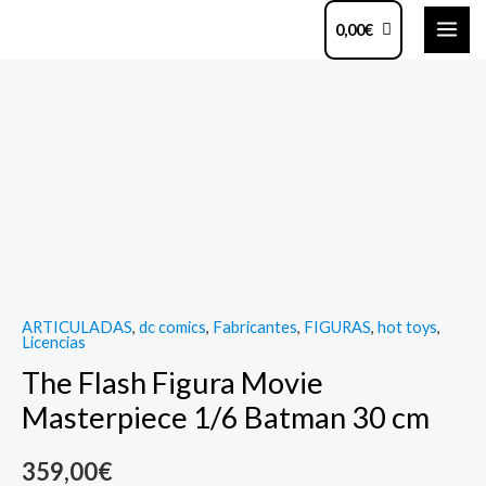
Ir
MAI
0,00
€
al
ME
contenido
The
Flash
Figura
Movie
Masterpiece
1/6
Batman
30
ARTICULADAS
,
dc comics
,
Fabricantes
,
FIGURAS
,
hot toys
,
cm
Licencias
quantity
The Flash Figura Movie
Masterpiece 1/6 Batman 30 cm
359,00
€