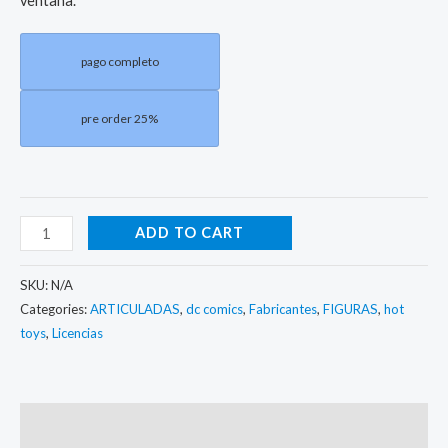
ventana.
pago completo
pre order 25%
ADD TO CART
SKU:
N/A
Categories:
ARTICULADAS
,
dc comics
,
Fabricantes
,
FIGURAS
,
hot
toys
,
Licencias
Description