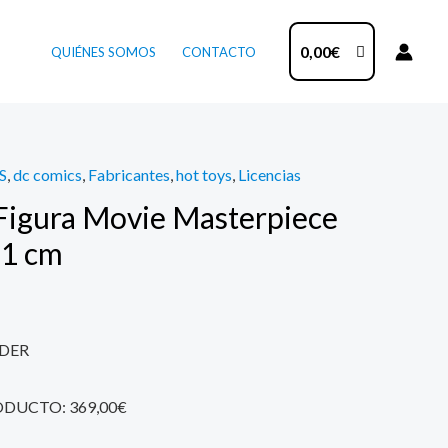
0,00
€
QUIÉNES SOMOS
CONTACTO
S
,
dc comics
,
Fabricantes
,
hot toys
,
Licencias
Figura Movie Masterpiece
31 cm
DER
ODUCTO: 369,00€