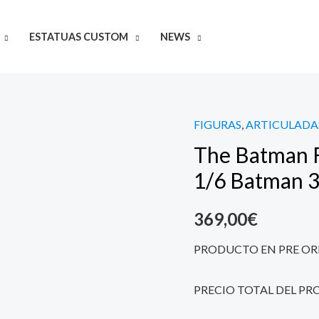
ESTATUAS CUSTOM
NEWS
FIGURAS
,
ARTICULADA
The
The Batman 
Batman
Figura
1/6 Batman 
Movie
Masterpiece
369,00
€
1/6
PRODUCTO EN PRE OR
Batman
31
PRECIO TOTAL DEL PR
cm
quantity