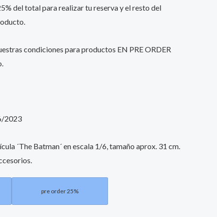
% del total para realizar tu reserva y el resto del
roducto.
nuestras condiciones para productos EN PRE ORDER
o.
6/2023
lícula ´The Batman´ en escala 1/6, tamaño aprox. 31 cm.
ccesorios.
pre order 25%