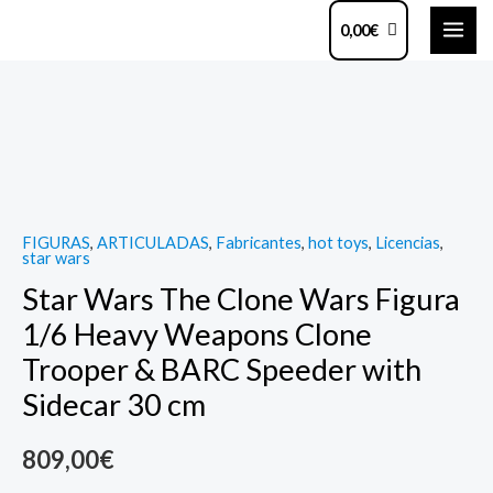
Ir
MAI
0,00
€
al
ME
contenido
Star
Wars
The
Clone
Wars
FIGURAS
,
ARTICULADAS
,
Fabricantes
,
hot toys
,
Licencias
,
Figura
star wars
1/6
Star Wars The Clone Wars Figura
Heavy
1/6 Heavy Weapons Clone
Weapons
Trooper & BARC Speeder with
Clone
Trooper
Sidecar 30 cm
&
809,00
€
BARC
Speeder