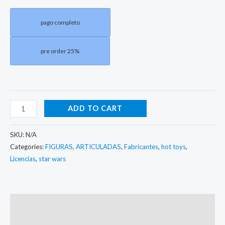
pago completo
pre order 25%
ADD TO CART
SKU:
N/A
Categories:
FIGURAS
,
ARTICULADAS
,
Fabricantes
,
hot toys
,
Licencias
,
star wars
Description