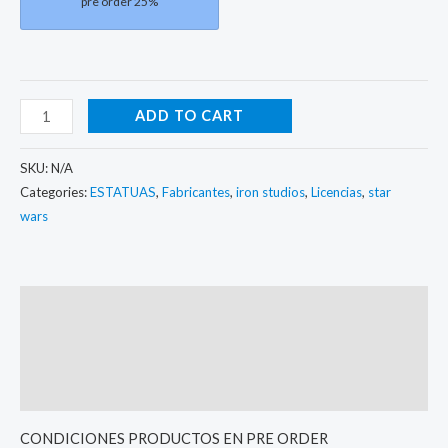
pre order 25%
ADD TO CART
SKU:
N/A
Categories:
ESTATUAS
,
Fabricantes
,
iron studios
,
Licencias
,
star
wars
Description
Additional information
Reviews (0)
CONDICIONES PRODUCTOS EN PRE ORDER