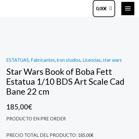
Ir
MAI
0,00
€
al
ME
contenido
Star
Wars
Book
of
ESTATUAS
,
Fabricantes
,
iron studios
,
Licencias
,
star wars
Boba
Star Wars Book of Boba Fett
Fett
Estatua
Estatua 1/10 BDS Art Scale Cad
1/10
Bane 22 cm
BDS
Art
185,00
€
Scale
PRODUCTO EN PRE ORDER
Cad
Bane
PRECIO TOTAL DEL PRODUCTO: 185,00€
22