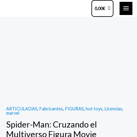
Ir
MAI
0,00
€
al
ME
contenido
Spider-
Man:
Cruzando
el
Multiverso
Figura
Movie
Masterpiece
1/6
Miles
ARTICULADAS
,
Fabricantes
,
FIGURAS
,
hot toys
,
Licencias
,
Morales
marvel
29
Spider-Man: Cruzando el
cm
Multiverso Figura Movie
quantity