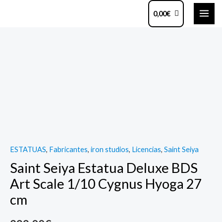
Ir
MAI
0,00
€
al
ME
contenido
Saint
Seiya
Estatua
Deluxe
BDS
Art
Scale
1/10
ESTATUAS
,
Fabricantes
,
iron studios
,
Licencias
,
Saint Seiya
Cygnus
Saint Seiya Estatua Deluxe BDS
Hyoga
27
Art Scale 1/10 Cygnus Hyoga 27
cm
cm
quantity