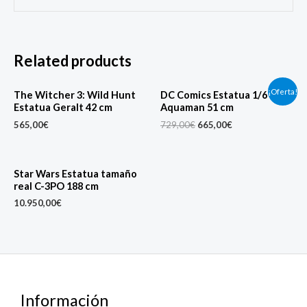
Related products
Original
Current
¡Oferta!
The Witcher 3: Wild Hunt
DC Comics Estatua 1/6
price
price
Estatua Geralt 42 cm
Aquaman 51 cm
was:
is:
729,00€.
665,00€.
565,00
€
729,00
€
665,00
€
Star Wars Estatua tamaño
real C-3PO 188 cm
10.950,00
€
Información