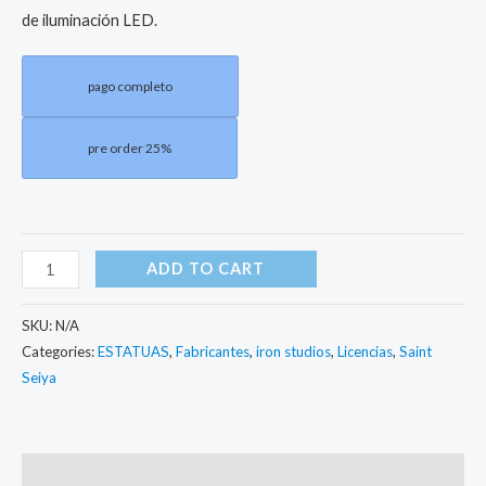
de iluminación LED.
pago completo
pre order 25%
ADD TO CART
SKU:
N/A
Categories:
ESTATUAS
,
Fabricantes
,
iron studios
,
Licencias
,
Saint
Seiya
Description