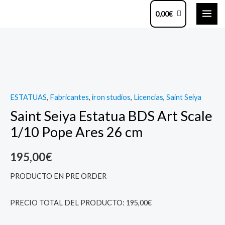
Ir
MAI
0,00
€
al
ME
contenido
Saint
Seiya
Estatua
BDS
ESTATUAS
,
Fabricantes
,
iron studios
,
Licencias
,
Saint Seiya
Art
Saint Seiya Estatua BDS Art Scale
Scale
1/10
1/10 Pope Ares 26 cm
Pope
Ares
195,00
€
26
PRODUCTO EN PRE ORDER
cm
quantity
PRECIO TOTAL DEL PRODUCTO: 195,00€