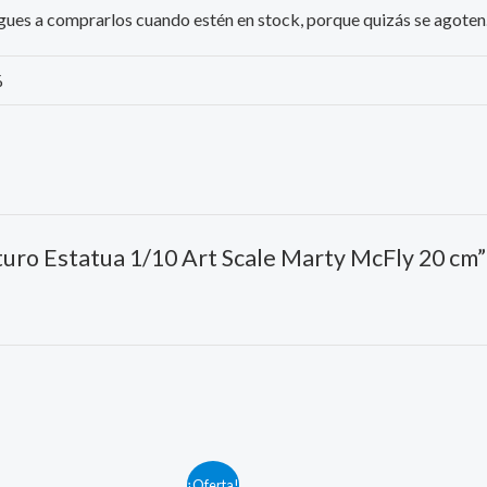
iesgues a comprarlos cuando estén en stock, porque quizás se agoten
%
uturo Estatua 1/10 Art Scale Marty McFly 20 cm”
Original
Current
¡Oferta!