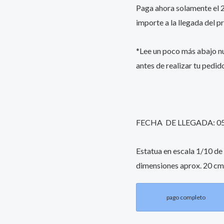
Paga ahora solamente el 25
cm
importe a la llegada del p
quantity
*Lee un poco más abajo 
antes de realizar tu pedid
FECHA DE LLEGADA: 0
Estatua en escala 1/10 de 
dimensiones aprox. 20 cm. 
pago completo