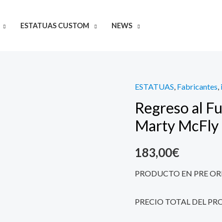
ESTATUAS CUSTOM
NEWS
ESTATUAS
,
Fabricantes
,
Regreso
Regreso al Fu
al
Futuro
Marty McFly
Estatua
1/10
183,00
€
Art
PRODUCTO EN PRE OR
Scale
Marty
PRECIO TOTAL DEL PR
McFly
20