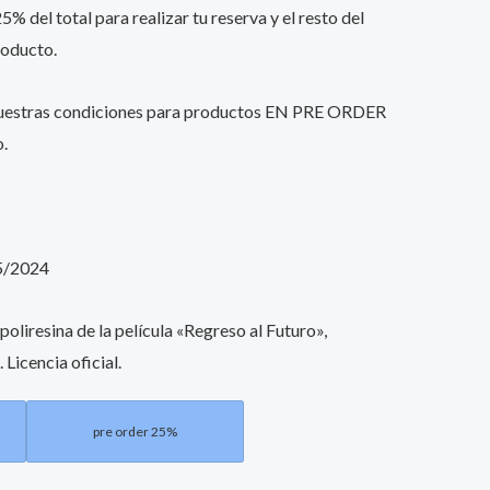
% del total para realizar tu reserva y el resto del
roducto.
nuestras condiciones para productos EN PRE ORDER
o.
5/2024
poliresina de la película «Regreso al Futuro»,
Licencia oficial.
pre order 25%