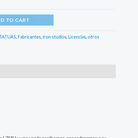
D TO CART
TATUAS
,
Fabricantes
,
iron studios
,
Licencias
,
otros
nte ( 75%) y una vez lo recibamos, procederemos a su