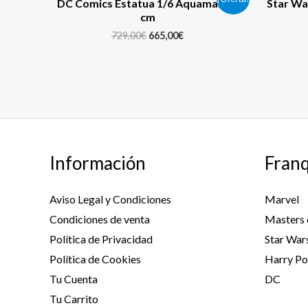
DC Comics Estatua 1/6 Aquaman 51
Star Wa
price
price
cm
was:
is:
729,00€.
665,00€.
729,00
€
665,00
€
Información
Franq
Aviso Legal y Condiciones
Marvel
Condiciones de venta
Masters 
Política de Privacidad
Star War
Política de Cookies
Harry Po
Tu Cuenta
DC
Tu Carrito