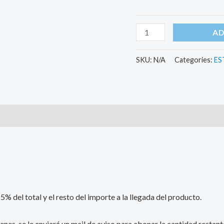
AD
SKU:
N/A
Categories:
ES
)
 del total y el resto del importe a la llegada del producto.
enes, se le enviará un mail de aviso para abonar la cantidad resta