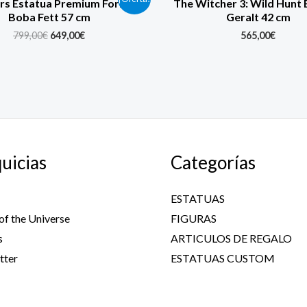
rs Estatua Premium Format
The Witcher 3: Wild Hunt 
price
price
Boba Fett 57 cm
Geralt 42 cm
was:
is:
799,00€.
649,00€.
799,00
€
649,00
€
565,00
€
uicias
Categorías
ESTATUAS
of the Universe
FIGURAS
s
ARTICULOS DE REGALO
tter
ESTATUAS CUSTOM