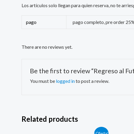
Los artículos solo llegan para quien reserva, no te arr
pago
pago completo, pre order 25
There are no reviews yet.
Be the first to review “Regreso al F
You must be
logged in
to post a review.
Related products
Original
Current
¡Oferta!