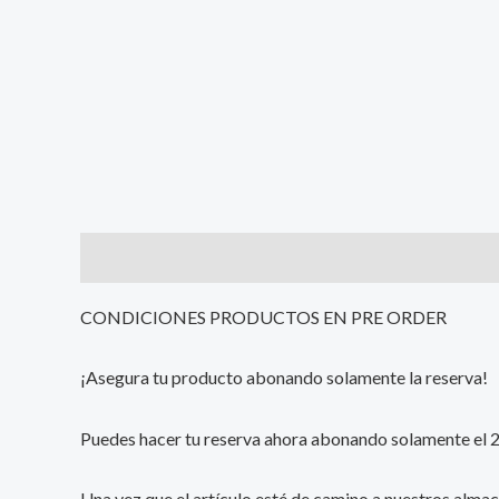
Description
Additional information
Reviews (0
CONDICIONES PRODUCTOS EN PRE ORDER
¡Asegura tu producto abonando solamente la reserva!
Puedes hacer tu reserva ahora abonando solamente el 25%
Una vez que el artículo esté de camino a nuestros almac