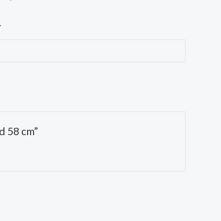
.
d 58 cm”