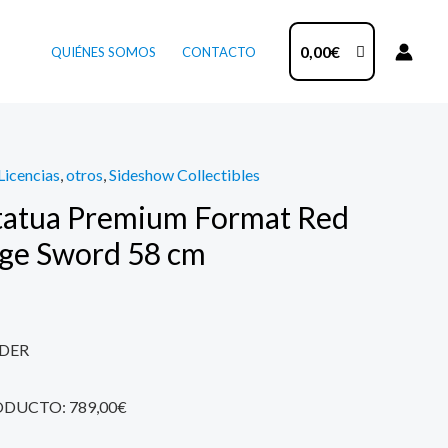
0,00
€
QUIÉNES SOMOS
CONTACTO
Licencias
,
otros
,
Sideshow Collectibles
tatua Premium Format Red
age Sword 58 cm
DER
ODUCTO: 789,00€