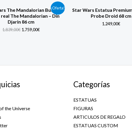
Original
Current
¡Oferta!
ars The Mandalorian Busto
Star Wars Estatua Premiu
price
price
real The Mandalorian – Din
Probe Droid 68 cm
was:
is:
Djarin 86 cm
1.839,00€.
1.759,00€.
1.249,00
€
1.839,00
€
1.759,00
€
uicias
Categorías
ESTATUAS
of the Universe
FIGURAS
s
ARTICULOS DE REGALO
tter
ESTATUAS CUSTOM