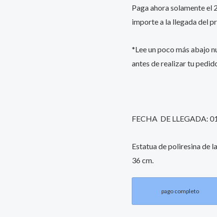
Paga ahora solamente el 25
58
importe a la llegada del p
cm
quantity
*Lee un poco más abajo 
antes de realizar tu pedid
FECHA DE LLEGADA: 0
Estatua de poliresina de 
36 cm.
pago completo