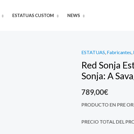
ESTATUAS CUSTOM
NEWS
ESTATUAS
,
Fabricantes
,
Red
Red Sonja Es
Sonja
Estatua
Sonja: A Sav
Premium
Format
789,00
€
Red
PRODUCTO EN PRE OR
Sonja:
A
PRECIO TOTAL DEL PR
Savage
Sword