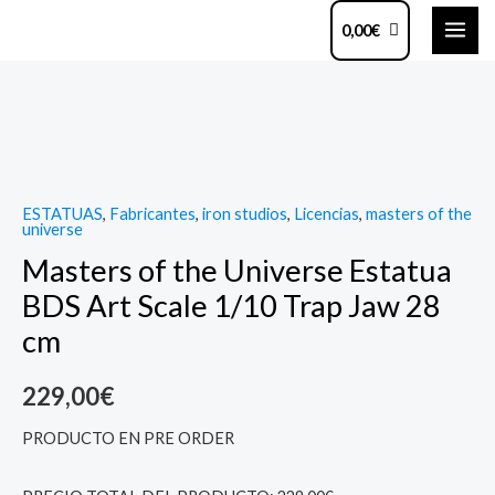
Ir
MAI
0,00
€
al
ME
contenido
Masters
of
the
Universe
ESTATUAS
,
Fabricantes
,
iron studios
,
Licencias
,
masters of the
Estatua
universe
BDS
Masters of the Universe Estatua
Art
BDS Art Scale 1/10 Trap Jaw 28
Scale
cm
1/10
Trap
229,00
€
Jaw
28
PRODUCTO EN PRE ORDER
cm
quantity