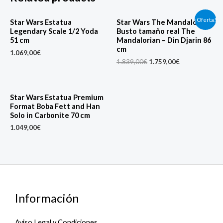
Original
Current
¡Oferta!
Star Wars Estatua
Star Wars The Mandalorian
price
price
Legendary Scale 1/2 Yoda
Busto tamaño real The
was:
is:
51 cm
Mandalorian – Din Djarin 86
1.839,00€.
1.759,00€.
cm
1.069,00
€
1.839,00
€
1.759,00
€
Star Wars Estatua Premium
Format Boba Fett and Han
Solo in Carbonite 70 cm
1.049,00
€
Información
Aviso Legal y Condiciones