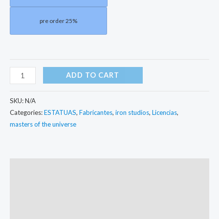
pre order 25%
ADD TO CART
SKU:
N/A
Categories:
ESTATUAS
,
Fabricantes
,
iron studios
,
Licencias
,
masters of the universe
Description
Additional information
Reviews (0)