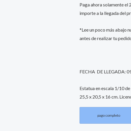
Paga ahora solamente el 25
&
importe a la llegada del p
Orko
25
*Lee un poco más abajo 
cm
antes de realizar tu pedid
quantity
FECHA DE LLEGADA: 0
Estatua en escala 1/10 de
25,5 x 20,5 x 16 cm. Licenc
pago completo