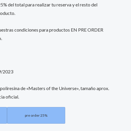
% del total para realizar tu reserva y el resto del
roducto.
nuestras condiciones para productos EN PRE ORDER
o.
9/2023
 poliresina de «Masters of the Universe», tamaño aprox.
ia oficial.
pre order 25%