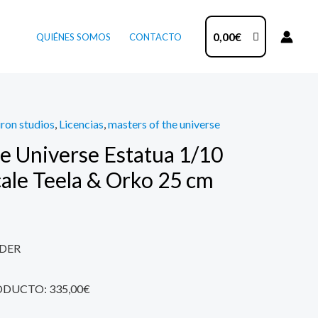
0,00
€
QUIÉNES SOMOS
CONTACTO
iron studios
,
Licencias
,
masters of the universe
he Universe Estatua 1/10
cale Teela & Orko 25 cm
DER
ODUCTO: 335,00€