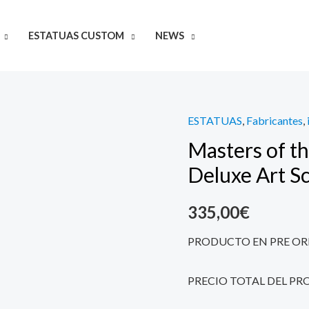
ESTATUAS CUSTOM
NEWS
ESTATUAS
,
Fabricantes
,
Masters
Masters of t
of
the
Deluxe Art S
Universe
Estatua
335,00
€
1/10
PRODUCTO EN PRE OR
Deluxe
Art
PRECIO TOTAL DEL PR
Scale
Teela