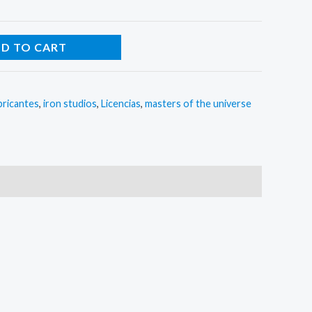
D TO CART
bricantes
,
iron studios
,
Licencias
,
masters of the universe