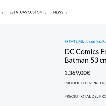
ESTATUAS CUSTOM
NEWS
ESTATUAS
,
dc comics
,
Fa
DC
DC Comics Es
Comics
Estatua
Batman 53 c
1/4
Knightmare
1.369,00
€
Batman
PRODUCTO EN PRE OR
53
cm
PRECIO TOTAL DEL PR
quantity