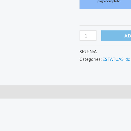
pago completo
AD
SKU:
N/A
Categories:
ESTATUAS
,
dc
)