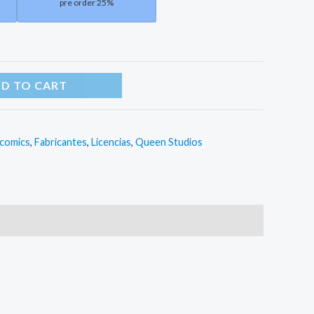
pre order 25%
D TO CART
 comics
,
Fabricantes
,
Licencias
,
Queen Studios