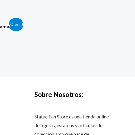
rrent
¡Oferta!
uaman 51
ce
5,00€.
Sobre Nosotros:
Statue Fan Store es una tienda online
de figuras, estatuas y artículos de
coleccionismo que nace de