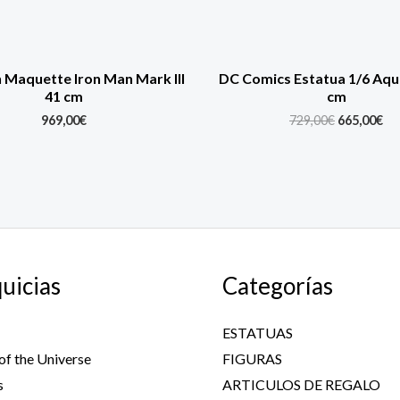
Original
Cu
 Maquette Iron Man Mark III
DC Comics Estatua 1/6 Aq
price
pri
41 cm
cm
was:
is:
729,00€.
66
969,00
€
729,00
€
665,00
€
uicias
Categorías
ESTATUAS
of the Universe
FIGURAS
s
ARTICULOS DE REGALO