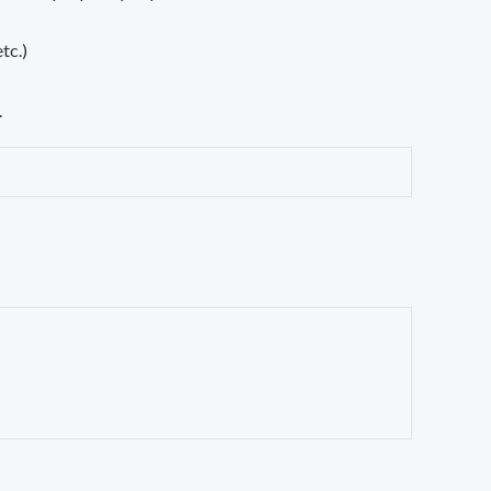
tc.)
.