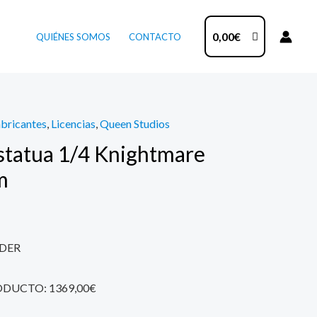
0,00
€
QUIÉNES SOMOS
CONTACTO
bricantes
,
Licencias
,
Queen Studios
tatua 1/4 Knightmare
m
DER
ODUCTO: 1369,00€