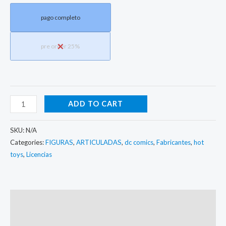
pago completo
pre order 25%
ADD TO CART
SKU:
N/A
Categories:
FIGURAS
,
ARTICULADAS
,
dc comics
,
Fabricantes
,
hot
toys
,
Licencias
Description
Additional information