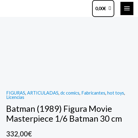
Ir
MAI
0,00
€
al
ME
contenido
Batman
(1989)
Figura
Movie
Masterpiece
1/6
Batman
30
FIGURAS
,
ARTICULADAS
,
dc comics
,
Fabricantes
,
hot toys
,
cm
Licencias
quantity
Batman (1989) Figura Movie
Masterpiece 1/6 Batman 30 cm
332,00
€