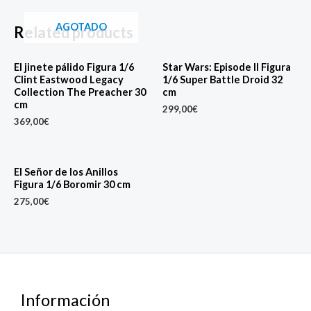
AGOTADO
Related products
El jinete pálido Figura 1/6
Star Wars: Episode II Figura
Clint Eastwood Legacy
1/6 Super Battle Droid 32
Collection The Preacher 30
cm
cm
299,00
€
369,00
€
El Señor de los Anillos
Figura 1/6 Boromir 30 cm
275,00
€
Información