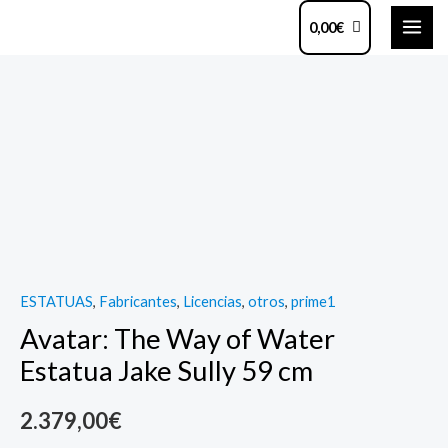
Ir
MAI
0,00
€
al
ME
contenido
Avatar:
The
Way
of
Water
Estatua
Jake
Sully
ESTATUAS
,
Fabricantes
,
Licencias
,
otros
,
prime1
59
Avatar: The Way of Water
cm
quantity
Estatua Jake Sully 59 cm
2.379,00
€