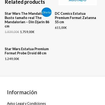
Related products
Original
Current
¡Oferta!
Star Wars The Mandalorian
DC Comics Estatua
price
price
Busto tamaño real The
Premium Format Zatanna
was:
is:
Mandalorian – Din Djarin 86
55 cm
1.839,00€.
1.759,00€.
cm
611,00
€
1.839,00
€
1.759,00
€
Star Wars Estatua Premium
Format Probe Droid 68 cm
1.249,00
€
Información
Aviso Legal y Condiciones