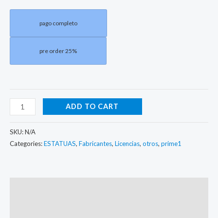
pago completo
pre order 25%
ADD TO CART
SKU:
N/A
Categories:
ESTATUAS
,
Fabricantes
,
Licencias
,
otros
,
prime1
Description
Additional information