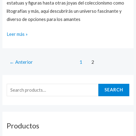
estatuas y figuras hasta otras joyas del coleccionismo como
litografías y más, aquí descubrirás un universo fascinante y
diverso de opciones para los amantes
Leer más »
←
Anterior
1
2
S
e
SEARCH
a
r
c
h
Productos
f