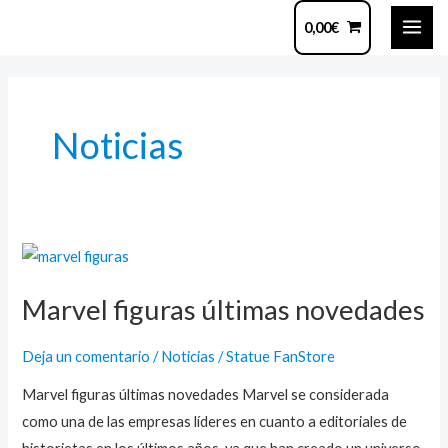
Ir
MAI
0,00
€
al
ME
contenido
Paginación
de
entradas
Noticias
Marvel
figuras
Marvel figuras últimas novedades
últimas
novedades
Deja un comentario
/
Noticias
/
Statue FanStore
Marvel figuras últimas novedades Marvel se considerada
como una de las empresas líderes en cuanto a editoriales de