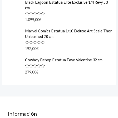
o
e
Black Lagoon Estatua Elite Exclusive 1/4 Revy 53
f
d
cm
5
0
o
u
R
1.099,00
€
t
a
o
t
f
e
Marvel Comics Estatua 1/10 Deluxe Art Scale Thor
5
d
Unleashed 28 cm
0
o
u
R
192,00
€
t
a
o
t
f
e
Cowboy Bebop Estatua Faye Valentine 32 cm
5
d
0
o
R
279,00
€
u
a
t
t
o
e
f
d
5
0
o
u
t
o
f
5
Información