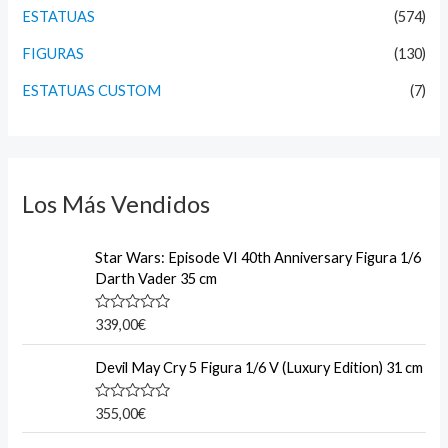
o
ESTATUAS
(574)
r
FIGURAS
(130)
:
ESTATUAS CUSTOM
(7)
Los Más Vendidos
Star Wars: Episode VI 40th Anniversary Figura 1/6
Darth Vader 35 cm
R
339,00
€
a
t
e
Devil May Cry 5 Figura 1/6 V (Luxury Edition) 31 cm
d
0
o
R
355,00
€
u
a
t
t