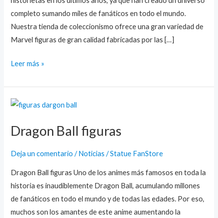
historietas en los últimos años, ya que han creado un universo
completo sumando miles de fanáticos en todo el mundo.
Nuestra tienda de coleccionismo ofrece una gran variedad de
Marvel figuras de gran calidad fabricadas por las […]
Leer más »
Dragon
Ball
Dragon Ball figuras
figuras
Deja un comentario
/
Noticias
/
Statue FanStore
Dragon Ball figuras Uno de los animes más famosos en toda la
historia es inaudiblemente Dragon Ball, acumulando millones
de fanáticos en todo el mundo y de todas las edades. Por eso,
muchos son los amantes de este anime aumentando la